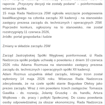
raporcie. „Przyczyny decyzji nie zostały podane” – poinformowała
wówczas spółka.
15 maja Rada Nadzorcza JSW ogłosiła wszczęcie postępowania
kwalifikacyjnego na członka zarządu XII kadencji - na stanowisko
zastępcy prezesa zarządu ds. technicznych i operacyjnych JSW.
Poprzedni konkurs, ogłoszony na to stanowisko, nie został
rozstrzygnięty.11 czerwca 2026,
źródło: portal gospodarka i ludzie
Zmiany w składzie zarządu JSW
Zarząd Jastrzębskiej Spółki Węglowej poinformował, iż Rada
Nadzorcza spółki podjęła uchwałę o powołaniu z dniem 10 czerwca
2026 roku Adama Rozmusa na stanowisko zastępcy prezesa
zarządu ds. technicznych i operacyjnych spółki XII kadencji.
Adam Rozmus uzupełnia skład zarządu, którego trzon został
wyłoniony 14 maja 2026 roku. Wówczas Rada Nadzorcza
zdecydowała, że na czele spółki stanie Bogusław Oleksy jako
prezes zarządu. Wraz z nim powołano trzech zastępców: Tomasza
Gawlika - ds. rozwoju, Jolantę Gruszkę - ds. handlu, Artura
Wojtkowa - ds. pracy i polityki Społecznej. Do czasu powołania
osoby odpowiedzialnej za obszar ekonomiczny, Rada Nadzorcza