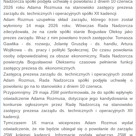
Nadzorcza spółki podjęła uchwałę o powołaniu z dniem 10 czerwca
2026 roku Adama Rozmusa na stanowisko zastępcy prezesa
zarządu ds. technicznych i operacyjnych spółki XII kadencji.
Adam Rozmus uzupełnia skład zarządu, którego trzon został
wyłoniony 14 maja 2026 roku. Wówczas Rada Nadzorcza
zdecydowała, że na czele spółki stanie Bogusław Oleksy jako
prezes zarządu. Wraz z nim powołano trzech zastępców: Tomasza
Gawlika - ds. rozwoju, Jolantę Gruszkę - ds. handlu, Artura
Wojtkowa - ds. pracy i polityki Społecznej. Do czasu powołania
osoby odpowiedzialnej za obszar ekonomiczny, Rada Nadzorcza
powierzyła Bogusławowi Oleksemu czasowe pełnienie funkcji
zastępcy prezesa ds. ekonomicznych.
Zastępcą prezesa zarządu ds. technicznych i operacyjnych został
Adam Rozmus, Rada Nadzorcza spółki podjęła uchwałę o
powołaniu go na to stanowisko z dniem 10 czerwca.
Przypomnijmy. 29 maja JSW poinformowała, że do spółki wpłynęło
oświadczenie Adama Rozmusa, dotyczące jego kandydowania w
konkursie ogłoszonym przez Radę Nadzorczą na stanowisko
zastępcy prezesa zarządu ds. technicznych i operacyjnych XII
kadencji.
Tymczasem 16 marca wiceprezes Adam Rozmus wydał
oświadczenie, że nie będzie ubiegał się o powołanie do zarządu
JSW kolejnej kadencji. Informację podała wówczas JSW w