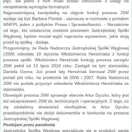
pięć, ale jedno z nich miało zostać odrzucone z uwagi na
niespełnienie wymogów formalnych.
Najpoważniejszą kandydatką na objęcie funkcji prezesa JSW
wydaje się być Barbara Piontek - zaznacza w rozmowie z portalem
WNP.PL jeden z polityków Prawa i Sprawiedliwości. - Niezależnie
od tego, kto ostatecznie zostanie prezesem Jastrzębskiej Spółki
Węglowej, będzie musiał wyjść naprzeciw wyzwaniom, jakie stoją
przed tą spółką - dodaje.
Przypomnijmy, że Rada Nadzorcza Jastrzębskiej Spółki Węglowej
(JSW) odwołała 18 stycznia Włodzimierza Hereźniaka z funkcji
prezesa spółki. Włodzimierz Hereźniak funkcję prezesa zarządu
JSW pełnił od 13 lipca 2019 roku. Zastąpił na tym stanowisku
Daniela Ozona. Już przed laty Hereźniak kierował JSW przez
ponad pół roku, na przełomie lat 2006 i 2007. Rada Nadzorcza
JSW nie podała przyczyn odwołania Włodzimierza Hereźniaka ze
stanowiska.
Obowiązki prezesa JSW sprawuje obecnie Artur Dyczko, który jest
też wiceprezesem JSW ds. technicznych i operacyjnych. Z tego, co
się zdołaliśmy dowiedzieć nieoficjalnie, to Artur Dyczko
prawdopodobnie nie złożył dokumentów w konkursie na prezesa
Jastrzębskiej Spółki Węglowej.
Poobijani przez pandemię
Jastrzębska Spółka Węglowa specjalizuje się w produkcji węgla