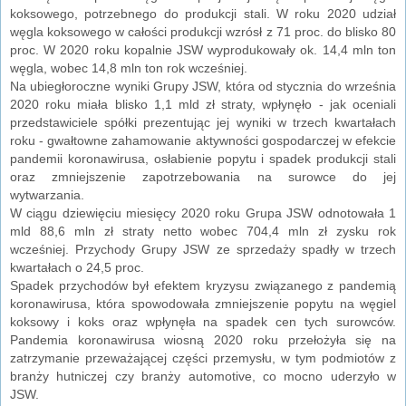
koksowego, potrzebnego do produkcji stali. W roku 2020 udział
węgla koksowego w całości produkcji wzrósł z 71 proc. do blisko 80
proc. W 2020 roku kopalnie JSW wyprodukowały ok. 14,4 mln ton
węgla, wobec 14,8 mln ton rok wcześniej.
Na ubiegłoroczne wyniki Grupy JSW, która od stycznia do września
2020 roku miała blisko 1,1 mld zł straty, wpłynęło - jak oceniali
przedstawiciele spółki prezentując jej wyniki w trzech kwartałach
roku - gwałtowne zahamowanie aktywności gospodarczej w efekcie
pandemii koronawirusa, osłabienie popytu i spadek produkcji stali
oraz zmniejszenie zapotrzebowania na surowce do jej
wytwarzania.
W ciągu dziewięciu miesięcy 2020 roku Grupa JSW odnotowała 1
mld 88,6 mln zł straty netto wobec 704,4 mln zł zysku rok
wcześniej. Przychody Grupy JSW ze sprzedaży spadły w trzech
kwartałach o 24,5 proc.
Spadek przychodów był efektem kryzysu związanego z pandemią
koronawirusa, która spowodowała zmniejszenie popytu na węgiel
koksowy i koks oraz wpłynęła na spadek cen tych surowców.
Pandemia koronawirusa wiosną 2020 roku przełożyła się na
zatrzymanie przeważającej części przemysłu, w tym podmiotów z
branży hutniczej czy branży automotive, co mocno uderzyło w
JSW.