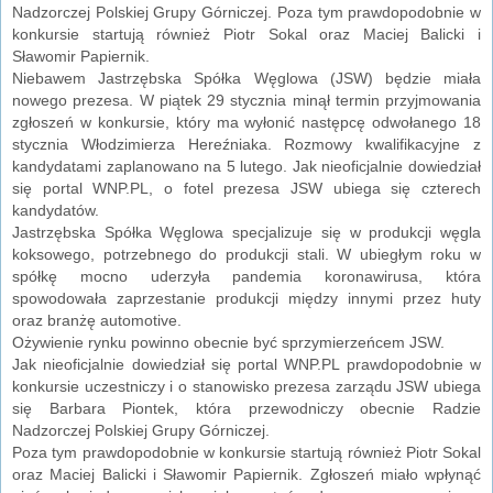
Nadzorczej Polskiej Grupy Górniczej. Poza tym prawdopodobnie w
konkursie startują również Piotr Sokal oraz Maciej Balicki i
Sławomir Papiernik.
Niebawem Jastrzębska Spółka Węglowa (JSW) będzie miała
nowego prezesa. W piątek 29 stycznia minął termin przyjmowania
zgłoszeń w konkursie, który ma wyłonić następcę odwołanego 18
stycznia Włodzimierza Hereźniaka. Rozmowy kwalifikacyjne z
kandydatami zaplanowano na 5 lutego. Jak nieoficjalnie dowiedział
się portal WNP.PL, o fotel prezesa JSW ubiega się czterech
kandydatów.
Jastrzębska Spółka Węglowa specjalizuje się w produkcji węgla
koksowego, potrzebnego do produkcji stali. W ubiegłym roku w
spółkę mocno uderzyła pandemia koronawirusa, która
spowodowała zaprzestanie produkcji między innymi przez huty
oraz branżę automotive.
Ożywienie rynku powinno obecnie być sprzymierzeńcem JSW.
Jak nieoficjalnie dowiedział się portal WNP.PL prawdopodobnie w
konkursie uczestniczy i o stanowisko prezesa zarządu JSW ubiega
się Barbara Piontek, która przewodniczy obecnie Radzie
Nadzorczej Polskiej Grupy Górniczej.
Poza tym prawdopodobnie w konkursie startują również Piotr Sokal
oraz Maciej Balicki i Sławomir Papiernik. Zgłoszeń miało wpłynąć