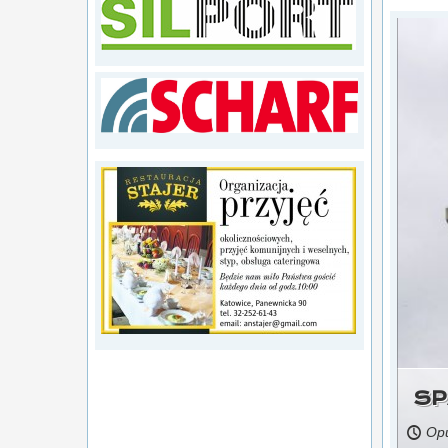
źródło: portal gospodarka i ludzie
Działała tu kopalnia Kleofas i huta Baildon
SP
Opu