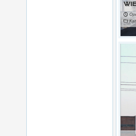
WI
Opu
Kat
Czytaj więcej...