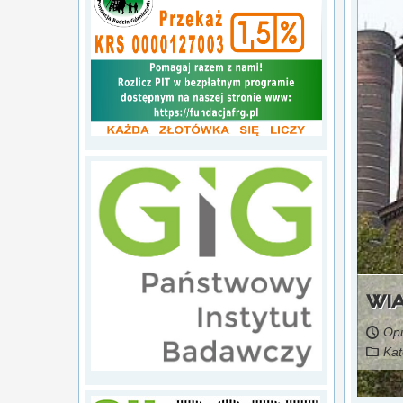
WI
Opu
Kat
Czytaj więcej...