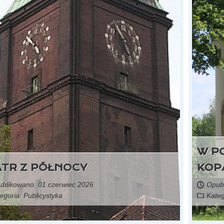
źródło: portal gospodarka i ludzie
Nie na Górnym Śląsku i Lubelszczyźnie. Znamy
szczegóły
W P
ATR Z PÓŁNOCY
KOP
blikowano: 01 czerwiec 2026
Opubl
egoria:
Publicystyka
Kateg
Czytaj więcej...