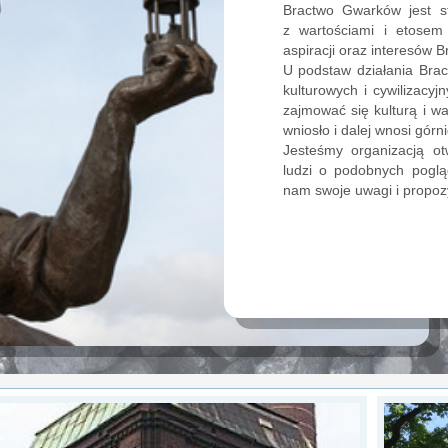
Bractwo Gwarków jest st
z wartościami i etosem
aspiracji oraz interesów B
U podstaw działania Bra
kulturowych i cywilizacy
zajmować się kulturą i wa
wniosło i dalej wnosi górn
Jesteśmy organizacją o
ludzi o podobnych poglą
nam swoje uwagi i propozy