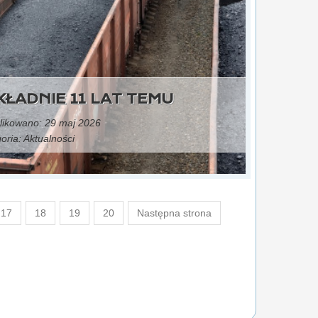
ŁADNIE 11 LAT TEMU
ikowano: 29 maj 2026
oria:
Aktualności
17
18
19
20
Następna strona