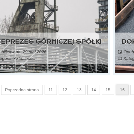
CEPREZES GÓRNICZEJ SPÓŁKI
DOK
blikowano: 29 maj 2026
Opubl
egoria:
Aktualności
Kateg
Czytaj więcej...
Poprzedna strona
11
12
13
14
15
16