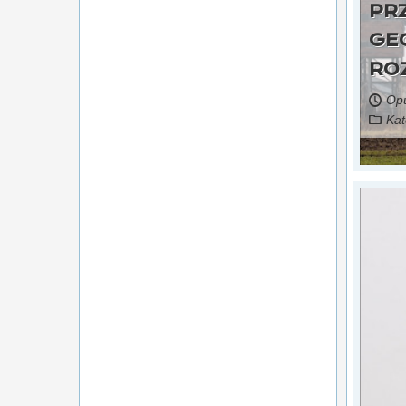
PR
GEO
RO
Opu
Kat
Czytaj więcej...
29 maja 2026,
źródło: portal gospodarka i ludzie
zmienił zdanie. Jest zainteresowany miejscem w
zarządzie