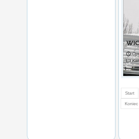
WI
Opu
Kat
Czytaj więcej...
Start
Koniec