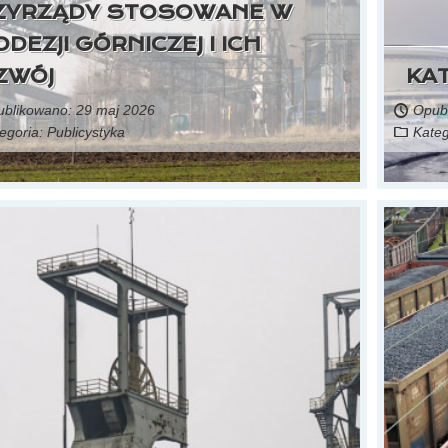
ZYRZĄDY STOSOWANE W
DEZJI GÓRNICZEJ I ICH
ZWÓJ
KAT
blikowano: 29 maj 2026
Opubl
egoria:
Publicystyka
Kateg
Czytaj więcej...
29 maja 2026,
źródło: portal gospodarka i ludzie
z tej kopalni wyjechała ostatnia tona węgla. To był
koniec górnictwa w Zagłębiu