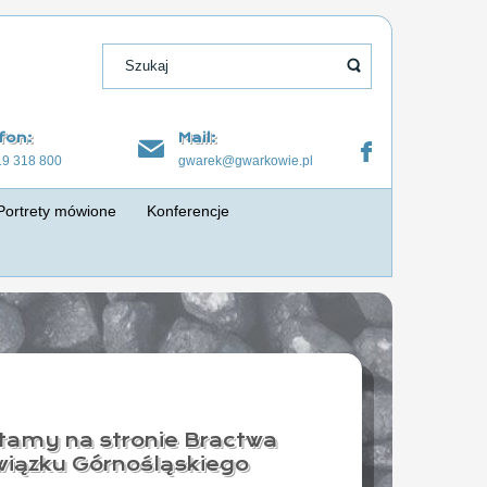
fon:
Mail:
19 318 800
gwarek@gwarkowie.pl
Portrety mówione
Konferencje
tamy na stronie Bractwa
iązku Górnośląskiego