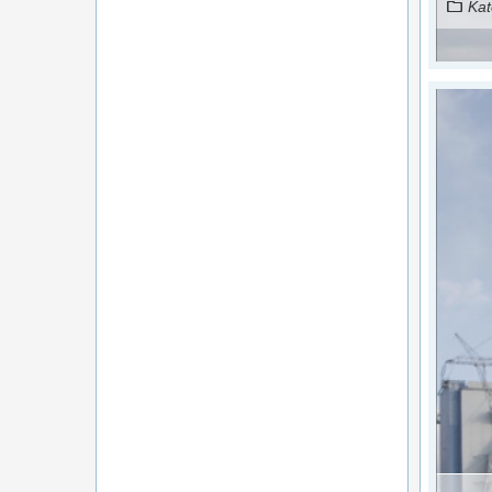
Kat
Czytaj więcej...
Gdzie trafiają ludzie z zamykanych kopalń i hut?