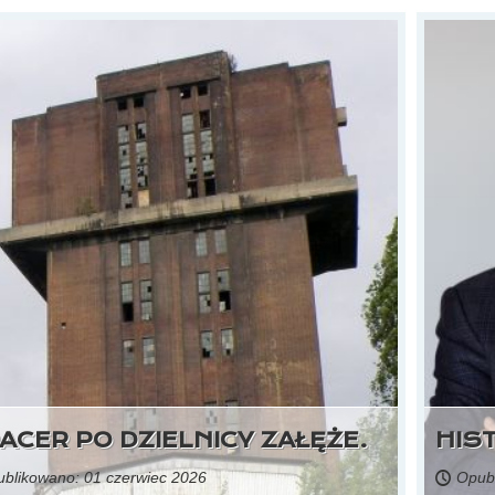
31 maja 2026,
źródło: Trybuna Górnicza
i sen o polskim węglu
ACER PO DZIELNICY ZAŁĘŻE.
HIS
blikowano: 01 czerwiec 2026
Opubl