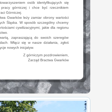
owarzyszeniem osób identyfikujących się
 pracy górniczej i chce być rzecznikiem
raci Górniczej.
ctwa Gwarków leży zamiar obrony wartości
jnych Śląska. W sposób szczególny chcemy
rtościami cywilizacyjnymi, jakie dla regionu
ictwo.
twartą, zapraszającą do swoich szeregów
dach. Włącz się w nasze działania, zgłoś
cje nowych inicjatyw.
Z górniczym pozdrowieniem,
Zarząd Bractwa Gwarków