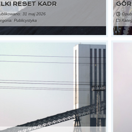
ELKI RESET KADR
GÓR
blikowano: 31 maj 2026
Opubl
egoria:
Publicystyka
Kateg
Czytaj więcej...
29 maja 2026,
źródło: portal gospodarka i ludzie
o stanie miasta. Sztandarowa inwestycja powstaje
na terenie kopalni Wieczorek