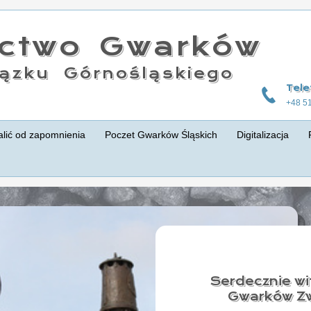
actwo Gwarków
ązku Górnośląskiego
Tele
+48 5
lić od zapomnienia
Poczet Gwarków Śląskich
Digitalizacja
Serdecznie wi
Gwarków Zw