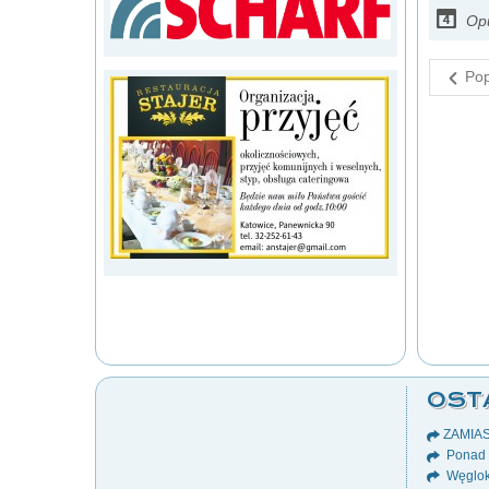
Opu
Pop
OST
ZAMIA
Ponad 8
Węglok