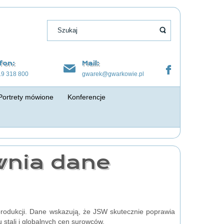
fon:
Mail:
19 318 800
gwarek@gwarkowie.pl
Portrety mówione
Konferencje
wnia dane
rodukcji. Dane wskazują, że JSW skutecznie poprawia
 stali i globalnych cen surowców.