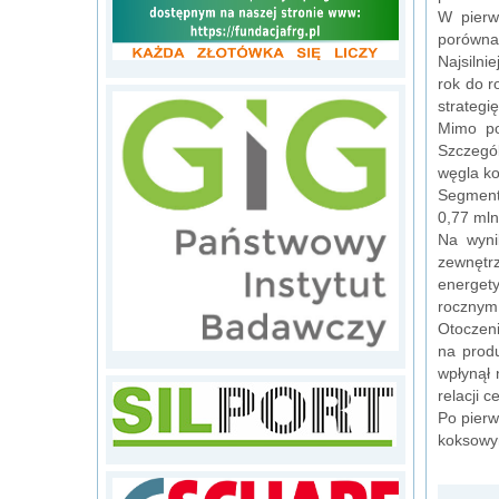
W pierw
porównan
Najsilni
rok do r
strategi
Mimo po
Szczegól
węgla ko
Segment 
0,77 mln
Na wyni
zewnętr
energety
rocznym
Otoczeni
na prod
wpłynął 
relacji 
Po pierw
koksowy