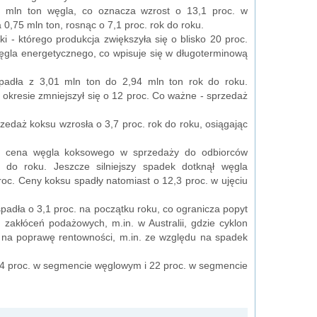
 mln ton węgla, co oznacza wzrost o 13,1 proc. w
0,75 mln ton, rosnąc o 7,1 proc. rok do roku.
 - którego produkcja zwiększyła się o blisko 20 proc.
węgla energetycznego, co wpisuje się w długoterminową
padła z 3,01 mln ton do 2,94 mln ton rok do roku.
okresie zmniejszył się o 12 proc. Co ważne - sprzedaż
edaż koksu wzrosła o 3,7 proc. rok do roku, osiągając
a cena węgla koksowego w sprzedaży do odbiorców
 do roku. Jeszcze silniejszy spadek dotknął węgla
oc. Ceny koksu spadły natomiast o 12,3 proc. w ujęciu
padła o 3,1 proc. na początku roku, co ogranicza popyt
akłóceń podażowych, m.in. w Australii, gdzie cyklon
i na poprawę rentowności, m.in. ze względu na spadek
 24 proc. w segmencie węglowym i 22 proc. w segmencie