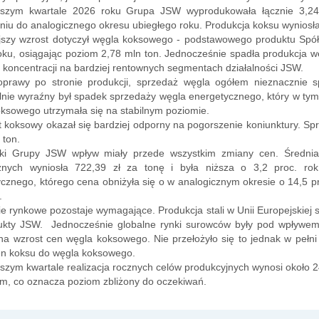
szym kwartale 2026 roku Grupa JSW wyprodukowała łącznie 3,24
iu do analogicznego okresu ubiegłego roku. Produkcja koksu wyniosła 
ejszy wzrost dotyczył węgla koksowego - podstawowego produktu Spółki
oku, osiągając poziom 2,78 mln ton. Jednocześnie spadła produkcja 
ę koncentracji na bardziej rentownych segmentach działalności JSW.
prawy po stronie produkcji, sprzedaż węgla ogółem nieznacznie s
nie wyraźny był spadek sprzedaży węgla energetycznego, który w tym 
ksowego utrzymała się na stabilnym poziomie.
koksowy okazał się bardziej odporny na pogorszenie koniunktury. Sprz
 ton.
ki Grupy JSW wpływ miały przede wszystkim zmiany cen. Średni
znych wyniosła 722,39 zł za tonę i była niższa o 3,2 proc. rok
cznego, którego cena obniżyła się o w analogicznym okresie o 14,5 pr
.
e rynkowe pozostaje wymagające. Produkcja stali w Unii Europejskiej s
ukty JSW. Jednocześnie globalne rynki surowców były pod wpływem z
na wzrost cen węgla koksowego. Nie przełożyło się to jednak w pełn
cen koksu do węgla koksowego.
szym kwartale realizacja rocznych celów produkcyjnych wynosi około
m, co oznacza poziom zbliżony do oczekiwań.