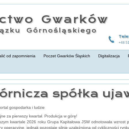
actwo Gwarków
ązku Górnośląskiego
Tele
+48 5
lić od zapomnienia
Poczet Gwarków Śląskich
Digitalizacja
órnicza spółka uja
portal gospodarka i ludzie
ne za pierwszy kwartał. Produkcja w górę!
szym kwartale 2026 roku Grupa Kapitałowa JSW odnotowała wzrost p
y operacyjne, jednak pozostaje silnie uzależniona od cykliczności rynku