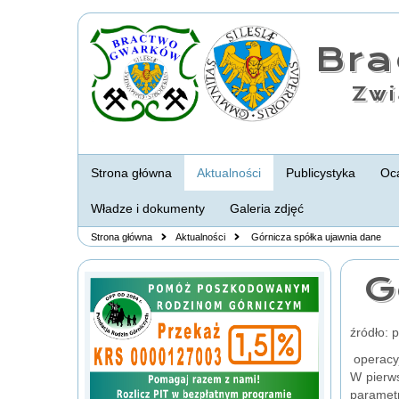
Br
Zwi
Strona główna
Aktualności
Publicystyka
Oca
Władze i dokumenty
Galeria zdjęć
Strona główna
Aktualności
Górnicza spółka ujawnia dane
G
źródło: 
operacyj
W pierw
parametr