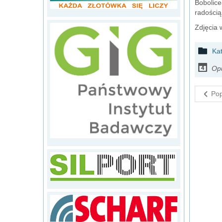
Bobolic
radością
Zdjęcia
Ka
Opu
Pop