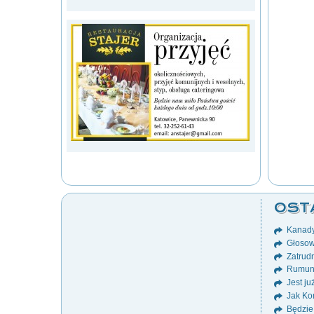
OST
Kanady
Głosow
Zatrudn
Rumuni
Jest ju
Jak Ko
Będzie