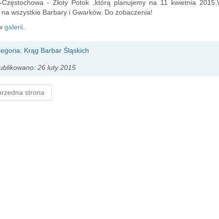
e-Częstochowa - Złoty Potok ,którą planujemy na 11 kwietnia 2015
 na wszystkie Barbary i Gwarków. Do zobaczenia!
 w
galerii
.
tegoria:
Krąg Barbar Śląskich
blikowano: 26 luty 2015
rzedna strona