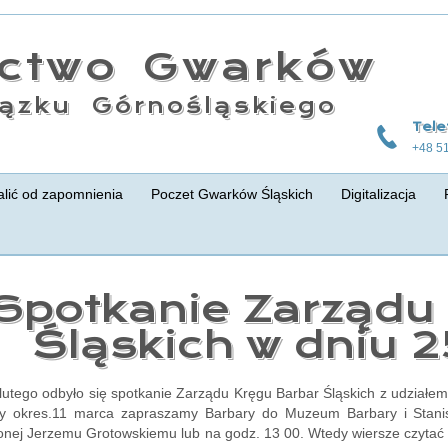
actwo Gwarków
ązku Górnośląskiego
Tele
+48 5
lić od zapomnienia
Poczet Gwarków Śląskich
Digitalizacja
Spotkanie Zarządu
Śląskich w dniu 2
lutego odbyło się spotkanie Zarządu Kręgu Barbar Śląskich z udział
szy okres.11 marca zapraszamy Barbary do Muzeum Barbary i Stani
onej Jerzemu Grotowskiemu lub na godz. 13 00. Wtedy wiersze czytać