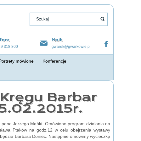
fon:
Mail:
19 318 800
gwarek@gwarkowie.pl
Portrety mówione
Konferencje
 Kręgu Barbar
5.02.2015r.
em pana Jerzego Mańki. Omówiono program działania na
sława Ptaków na godz.12 w celu obejrzenia wystawy
 będzie Barbara Doniec. Następnie omówimy wycieczkę