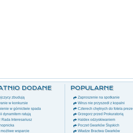
ATNIO DODANE
POPULARNE
jczycy zbudują
Zaproszenie na spotkanie
anie w konkursie
Wirus nie przyszedł z kopalni
ienie w górnictwie spada
Czterech chętnych do fotela prez
i dynamitem ratują
Grzegorz przed Prokuratorią
ż Rada Interesariusz
Haldex odzyskiwaniem
nopnicka
Poczet Gwarków Śląskich
 możliwe wsparcie
Władze Bractwa Gwarków