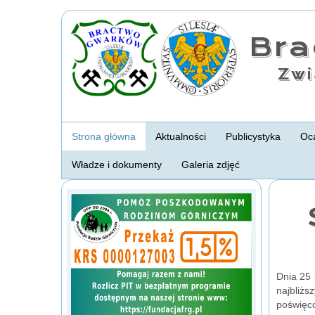
Br
Zwi
Strona główna
Aktualności
Publicystyka
Oca
Władze i dokumenty
Galeria zdjęć
Dnia 25 
najbliż
poświęc