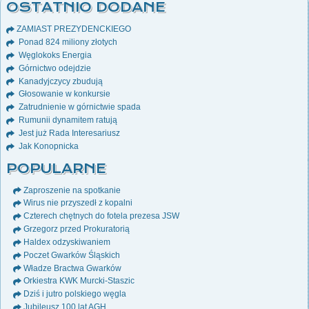
OSTATNIO DODANE
ZAMIAST PREZYDENCKIEGO
Ponad 824 miliony złotych
Węglokoks Energia
Górnictwo odejdzie
Kanadyjczycy zbudują
Głosowanie w konkursie
Zatrudnienie w górnictwie spada
Rumunii dynamitem ratują
Jest już Rada Interesariusz
Jak Konopnicka
POPULARNE
Zaproszenie na spotkanie
Wirus nie przyszedł z kopalni
Czterech chętnych do fotela prezesa JSW
Grzegorz przed Prokuratorią
Haldex odzyskiwaniem
Poczet Gwarków Śląskich
Władze Bractwa Gwarków
Orkiestra KWK Murcki-Staszic
Dziś i jutro polskiego węgla
Jubileusz 100 lat AGH