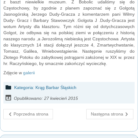
z baszt niewielkie muzeum. Z Bobolic udaliśmy się do
Częstochowy, by zgodnie z planem zapoznać się z Golgotą
Jasnogórską Jerzego Dudy-Gracza z komentarzem pani Wilmy
Dudy- Gracz i Barbary Stawowczyk .Golgota J .Dudy-Gracza jest
wotum Artysty dla klasztoru. Tym różni się od dotychczasowych
Golgot, że odbywa się na polskiej ziemi w połączeniu z historią
naszego narodu ,a Jerozolimą niebieską jest Częstochowa .Artysta
do klasycznych 14 stacji dołączył jeszcze 4, Zmartwychwstanie,
Tomasz, Galilea, Wniebowstąpienie. Następnie ruszyliśmy do
Złotego Potoku do zabytkowej pstrągarni założonej w XIX w. przez
hr. Raczyńskiego, by smacznie zakończyć wycieczkę.
Zdjęcie w
galerii
Kategoria:
Krąg Barbar Śląskich
Opublikowano: 27 kwiecień 2015
Poprzedna strona
Następna strona