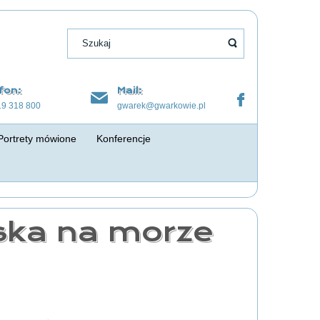
fon:
Mail:
19 318 800
gwarek@gwarkowie.pl
Portrety mówione
Konferencje
ska na morze