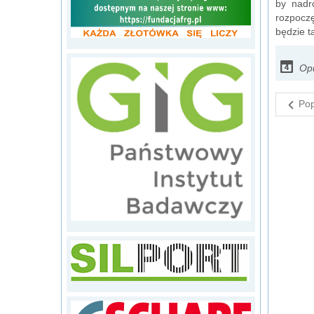
by nadro
rozpoczę
będzie t
Opu
Pop