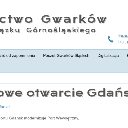
actwo Gwarków
ązku Górnośląskiego
Tele
+48 5
lić od zapomnienia
Poczet Gwarków Śląskich
Digitalizacja
owe otwarcie Gdań
efaniak
portu Gdańsk modernizuje Port Wewnętrzny,