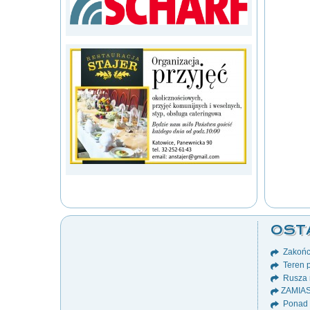
OST
Zakońc
Teren p
Rusza 
ZAMIA
Ponad 8