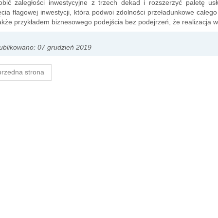
bić zaległości inwestycyjne z trzech dekad i rozszerzyć paletę us
cia flagowej inwestycji, która podwoi zdolności przeładunkowe całeg
akże przykładem biznesowego podejścia bez podejrzeń, że realizacja wy
blikowano: 07 grudzień 2019
rzedna strona