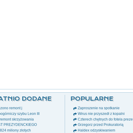
ATNIO DODANE
POPULARNE
zono remont j
Zaproszenie na spotkanie
ogórniczy szybu Leon III
Wirus nie przyszedł z kopalni
remont skrzyżowania
Czterech chętnych do fotela prez
ST PREZYDENCKIEGO
Grzegorz przed Prokuratorią
24 miliony złotych
Haldex odzyskiwaniem