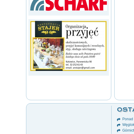
OST
Ponad 8
Węglok
Górnict