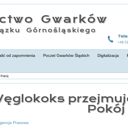
actwo Gwarków
ązku Górnośląskiego
Tele
+48 5
lić od zapomnienia
Poczet Gwarków Śląskich
Digitalizacja
 Pokój
ęglokoks przejmuj
Pokój
Agencja Prasowa