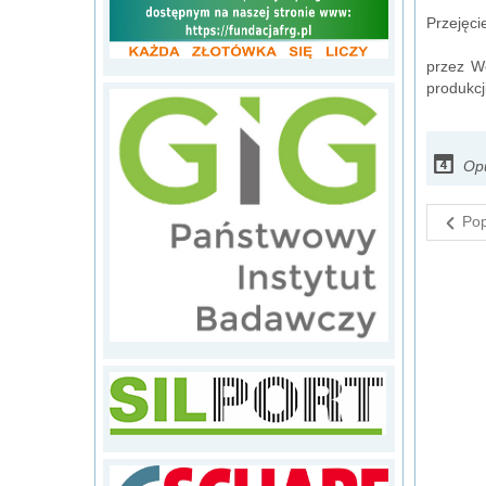
Przejęci
przez W
produkcj
Opu
Pop