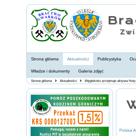
Br
Zwi
Strona główna
Aktualności
Publicystyka
Oca
Władze i dokumenty
Galeria zdjęć
Strona główna
Aktualności
Węglokoks przejmuje aktywa Huty
W
Polska 