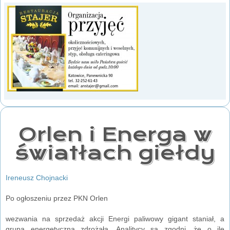
Orlen i Energa w
światłach giełdy
Ireneusz Chojnacki
Po ogłoszeniu przez PKN Orlen
wezwania na sprzedaż akcji Energi paliwowy gigant staniał, a
grupa energetyczna zdrożała. Analitycy są zgodni, że o ile