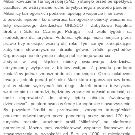
Miłośników Ziemi Tarnogórskiej (SMZT) stanęło przed perspektywą
upadłości po wstrzymaniu ruchu turystycznego z powodu pandemii.
Miłośnicy tarnogórskich podziemi apelują o wsparcie finansowe.
Z powodu epidemii koronawirusa tarnogórskie obiekty wpisane na
listę światowego dziedzictwa UNESCO - Zabytkowa Kopalnia
Srebra i Sztolnia Czarnego Pstrąga - od wielu tygodni są
niedostępne dla turystów. Podobna sytuacja miała miejsce przez
prawie trzy miesiące wiosną ub. roku. Tym samym zarządzające
zabytkami stowarzyszenie utraciło główne źródło przychodów.
Organizacja nie otrzymuje stałego publicznego wsparcia.
Jedyne w woj. śląskim obiekty światowego dziedzictwa
utrzymujemy wyłącznie z biletów wstępu. Z powodu pandemii
zostaliśmy jednak zmuszeni do ich zamknięcia. Okres lockdownu
trwa już jednak ponad pół roku. Mało która organizacja czy firma
jest w stanie wytrzymać tak długo. Jeżeli branża turystyczna
wkrótce się nie odrodzi, będziemy zmuszeni ogłosić upadłość, co
może doprowadzić do utraty tytułu obiektu światowego
dziedzictwa" - poinformowało w środę tarnogórskie stowarzyszenie.
By pozyskać środki na przetrwanie, zarządca tarnogórskich
podziemi odwiedzanych przed pandemią przez ponad 170 tys.
turystów rocznie, uruchomił profil "Miłośnicy" na platformie
patronite.pl. Można tam zadeklarować wsparcie finansowe dla
stowarzyszenia w wysokości od 5 zł do 1000 zł miesięcznie.