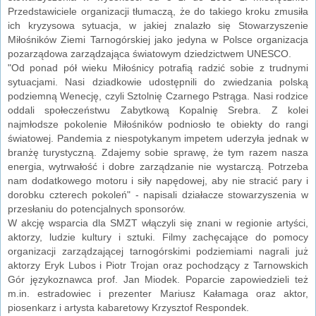
Przedstawiciele organizacji tłumaczą, że do takiego kroku zmusiła
ich kryzysowa sytuacja, w jakiej znalazło się Stowarzyszenie
Miłośników Ziemi Tarnogórskiej jako jedyna w Polsce organizacja
pozarządowa zarządzająca światowym dziedzictwem UNESCO.
"Od ponad pół wieku Miłośnicy potrafią radzić sobie z trudnymi
sytuacjami. Nasi dziadkowie udostępnili do zwiedzania polską
podziemną Wenecję, czyli Sztolnię Czarnego Pstrąga. Nasi rodzice
oddali społeczeństwu Zabytkową Kopalnię Srebra. Z kolei
najmłodsze pokolenie Miłośników podniosło te obiekty do rangi
światowej. Pandemia z niespotykanym impetem uderzyła jednak w
branżę turystyczną. Zdajemy sobie sprawę, że tym razem nasza
energia, wytrwałość i dobre zarządzanie nie wystarczą. Potrzeba
nam dodatkowego motoru i siły napędowej, aby nie stracić pary i
dorobku czterech pokoleń" - napisali działacze stowarzyszenia w
przesłaniu do potencjalnych sponsorów.
W akcję wsparcia dla SMZT włączyli się znani w regionie artyści,
aktorzy, ludzie kultury i sztuki. Filmy zachęcające do pomocy
organizacji zarządzającej tarnogórskimi podziemiami nagrali już
aktorzy Eryk Lubos i Piotr Trojan oraz pochodzący z Tarnowskich
Gór językoznawca prof. Jan Miodek. Poparcie zapowiedzieli też
m.in. estradowiec i prezenter Mariusz Kałamaga oraz aktor,
piosenkarz i artysta kabaretowy Krzysztof Respondek.