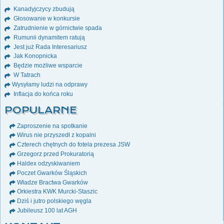
Kanadyjczycy zbudują
Głosowanie w konkursie
Zatrudnienie w górnictwie spada
Rumunii dynamitem ratują
Jest już Rada Interesariusz
Jak Konopnicka
Będzie możliwe wsparcie
W Tatrach
Wysyłamy ludzi na odprawy
Inflacja do końca roku
POPULARNE
Zaproszenie na spotkanie
Wirus nie przyszedł z kopalni
Czterech chętnych do fotela prezesa JSW
Grzegorz przed Prokuratorią
Haldex odzyskiwaniem
Poczet Gwarków Śląskich
Władze Bractwa Gwarków
Orkiestra KWK Murcki-Staszic
Dziś i jutro polskiego węgla
Jubileusz 100 lat AGH