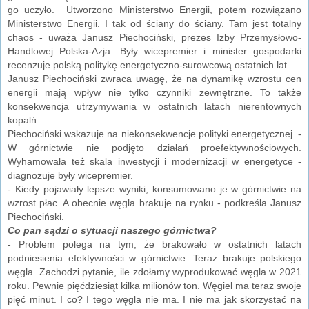
go uczyło. Utworzono Ministerstwo Energii, potem rozwiązano
Ministerstwo Energii. I tak od ściany do ściany. Tam jest totalny
chaos - uważa Janusz Piechociński, prezes Izby Przemysłowo-
Handlowej Polska-Azja. Były wicepremier i minister gospodarki
recenzuje polską politykę energetyczno-surowcową ostatnich lat.
Janusz Piechociński zwraca uwagę, że na dynamikę wzrostu cen
energii mają wpływ nie tylko czynniki zewnętrzne. To także
konsekwencja utrzymywania w ostatnich latach nierentownych
kopalń.
Piechociński wskazuje na niekonsekwencje polityki energetycznej. -
W górnictwie nie podjęto działań proefektywnościowych.
Wyhamowała też skala inwestycji i modernizacji w energetyce -
diagnozuje były wicepremier.
- Kiedy pojawiały lepsze wyniki, konsumowano je w górnictwie na
wzrost płac. A obecnie węgla brakuje na rynku - podkreśla Janusz
Piechociński.
Co pan sądzi o sytuacji naszego górnictwa?
- Problem polega na tym, że brakowało w ostatnich latach
podniesienia efektywności w górnictwie. Teraz brakuje polskiego
węgla. Zachodzi pytanie, ile zdołamy wyprodukować węgla w 2021
roku. Pewnie pięćdziesiąt kilka milionów ton. Węgiel ma teraz swoje
pięć minut. I co? I tego węgla nie ma. I nie ma jak skorzystać na