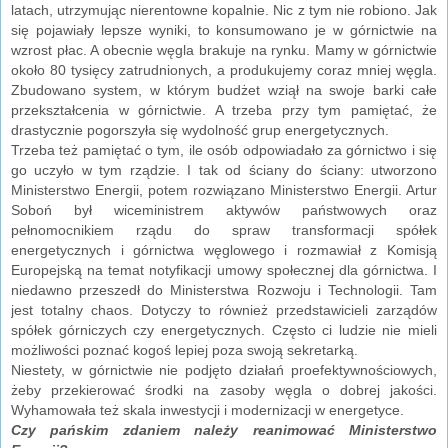
latach, utrzymując nierentowne kopalnie. Nic z tym nie robiono. Jak
się pojawiały lepsze wyniki, to konsumowano je w górnictwie na
wzrost płac. A obecnie węgla brakuje na rynku. Mamy w górnictwie
około 80 tysięcy zatrudnionych, a produkujemy coraz mniej węgla.
Zbudowano system, w którym budżet wziął na swoje barki całe
przekształcenia w górnictwie. A trzeba przy tym pamiętać, że
drastycznie pogorszyła się wydolność grup energetycznych.
Trzeba też pamiętać o tym, ile osób odpowiadało za górnictwo i się
go uczyło w tym rządzie. I tak od ściany do ściany: utworzono
Ministerstwo Energii, potem rozwiązano Ministerstwo Energii. Artur
Soboń był wiceministrem aktywów państwowych oraz
pełnomocnikiem rządu do spraw transformacji spółek
energetycznych i górnictwa węglowego i rozmawiał z Komisją
Europejską na temat notyfikacji umowy społecznej dla górnictwa. I
niedawno przeszedł do Ministerstwa Rozwoju i Technologii. Tam
jest totalny chaos. Dotyczy to również przedstawicieli zarządów
spółek górniczych czy energetycznych. Często ci ludzie nie mieli
możliwości poznać kogoś lepiej poza swoją sekretarką.
Niestety, w górnictwie nie podjęto działań proefektywnościowych,
żeby przekierować środki na zasoby węgla o dobrej jakości.
Wyhamowała też skala inwestycji i modernizacji w energetyce.
Czy pańskim zdaniem należy reanimować Ministerstwo