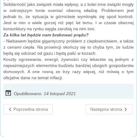
Solidarność jako związek miała wpływy, a z kolei inne związki mogły
w ostrzejszym tonie oceniać obecną władzę. Problemem jest
jednak to, że sytuacja w górnictwie wymknęła się spod kontroli.
Jest w nim o wiele gorzej niż pięć lat temu. I w czasie obecnej
koniunktury na rynku węgla zarobią na nim inni.
Za kilka lat będzie nam brakować prądu?
- Niebawem będzie gigantyczny problem z ciepłownictwem, a także
z cenami ciepła. Na prowincji skończy się to chyba tym, że ludzie
będą się odcinać od gazu i będą palić w kozach.
Koszty ogrzewania, energii, żywności czy lekarstw są jednym z
najważniejszych elementów budżetu bardziej ubogich gospodarstw
domowych. A one rosną ze trzy razy więcej, niż mówią o tym
oficjalne dane na temat inflacji.
Opublikowano: 14 listopad 2021
Poprzedna strona
Następna strona