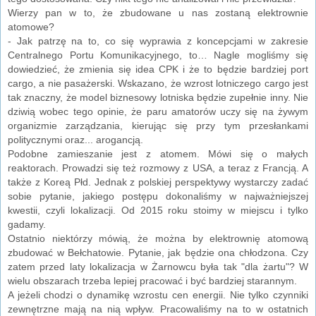
Wierzy pan w to, że zbudowane u nas zostaną elektrownie
atomowe?
- Jak patrzę na to, co się wyprawia z koncepcjami w zakresie
Centralnego Portu Komunikacyjnego, to… Nagle mogliśmy się
dowiedzieć, że zmienia się idea CPK i że to będzie bardziej port
cargo, a nie pasażerski. Wskazano, że wzrost lotniczego cargo jest
tak znaczny, że model biznesowy lotniska będzie zupełnie inny. Nie
dziwią wobec tego opinie, że paru amatorów uczy się na żywym
organizmie zarządzania, kierując się przy tym przesłankami
politycznymi oraz... arogancją.
Podobne zamieszanie jest z atomem. Mówi się o małych
reaktorach. Prowadzi się też rozmowy z USA, a teraz z Francją. A
także z Koreą Płd. Jednak z polskiej perspektywy wystarczy zadać
sobie pytanie, jakiego postępu dokonaliśmy w najważniejszej
kwestii, czyli lokalizacji. Od 2015 roku stoimy w miejscu i tylko
gadamy.
Ostatnio niektórzy mówią, że można by elektrownię atomową
zbudować w Bełchatowie. Pytanie, jak będzie ona chłodzona. Czy
zatem przed laty lokalizacja w Żarnowcu była tak "dla żartu"? W
wielu obszarach trzeba lepiej pracować i być bardziej starannym.
A jeżeli chodzi o dynamikę wzrostu cen energii. Nie tylko czynniki
zewnętrzne mają na nią wpływ. Pracowaliśmy na to w ostatnich