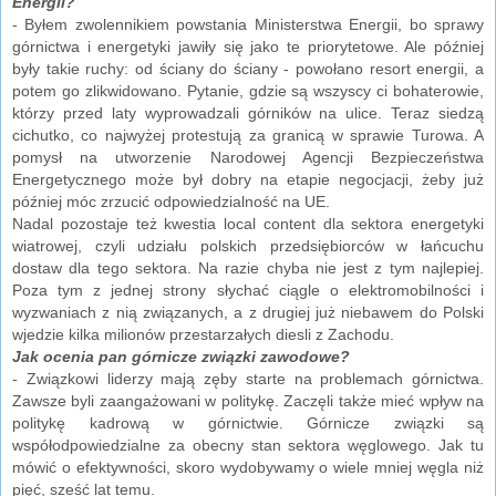
Energii?
- Byłem zwolennikiem powstania Ministerstwa Energii, bo sprawy
górnictwa i energetyki jawiły się jako te priorytetowe. Ale później
były takie ruchy: od ściany do ściany - powołano resort energii, a
potem go zlikwidowano. Pytanie, gdzie są wszyscy ci bohaterowie,
którzy przed laty wyprowadzali górników na ulice. Teraz siedzą
cichutko, co najwyżej protestują za granicą w sprawie Turowa. A
pomysł na utworzenie Narodowej Agencji Bezpieczeństwa
Energetycznego może był dobry na etapie negocjacji, żeby już
później móc zrzucić odpowiedzialność na UE.
Nadal pozostaje też kwestia local content dla sektora energetyki
wiatrowej, czyli udziału polskich przedsiębiorców w łańcuchu
dostaw dla tego sektora. Na razie chyba nie jest z tym najlepiej.
Poza tym z jednej strony słychać ciągle o elektromobilności i
wyzwaniach z nią związanych, a z drugiej już niebawem do Polski
wjedzie kilka milionów przestarzałych diesli z Zachodu.
Jak ocenia pan górnicze związki zawodowe?
- Związkowi liderzy mają zęby starte na problemach górnictwa.
Zawsze byli zaangażowani w politykę. Zaczęli także mieć wpływ na
politykę kadrową w górnictwie. Górnicze związki są
współodpowiedzialne za obecny stan sektora węglowego. Jak tu
mówić o efektywności, skoro wydobywamy o wiele mniej węgla niż
pięć, sześć lat temu.