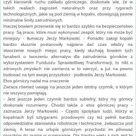
czyli kierownik ruchu zakładu górniczego, doskonale wie, że w
takich realiach zagrożeń naturalnych oraz przy rygorach
technologicznych, jakie są pod ziemią w kopalni, obowiązują pewne
minimalne limity zatrudnionych.
Inaczej bowiem przeniesie się to bardzo szybko na bezpieczeństwo
pracy. Są prace, które musi wykonywać zespół, który nie może być
mniejszy - tłumaczy Jerzy Markowski. - Ponadto załogi kopalń
bardzo słusznie postanowiły najpierw dać czas władzy na
stworzenie nowych miejsc pracy, kiedy słuchają bowiem tych
fanaberii o tworzeniu alternatyw dla zatrudnienia górników z
wykorzystaniem Funduszu Sprawiedliwej Transformacji, to nikt o
zdrowych zmysłach nie zamierza w to wierzyć, a już na pewno
budować na tym swojej przyszłości - podkreśla Jerzy Markowski.
Etos górniczy nadal ma znaczenie
Zwraca również uwagę na jeszcze jeden istotny czynnik, o którym
nie wszyscy pamiętają.
- Jest jeszcze jeden czynnik bardzo subtelny, który my górnicy
doskonale rozumiemy. Chodzi także o etos górniczej pracy -
zaznacza Jerzy Markowski. - Często spotykam ludzi, którzy w
kopalniach byli sztygarami, przodowymi czy też pełnili bardzo
odpowiedzialne stanowiska robotnicze i techniczne, zwłaszcza pod
ziemią. A teraz na urlopie górniczym przychodzi im pilnować
proszków do prania w supersamie. Dla bardzo wielu z nich jest to