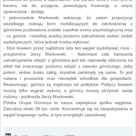
bariera nie do przyjęcia, powodująca frustrację, a wręcz
upokorzenie - dodaje.
I jednocześnie Markowski wskazuje, że zatem propozycja
wszelkiego rodzaju form mobilizujących do odchodzenia z
górnictwa pozbawiona została zupełnie oceny psychologicznej oraz
- co gorsza - rzetelnej analizy poziomu zatrudnienia wobec zadań
wydobywczych, które jednak trzeba wykonać.
- Ktoś bowiem przez najbliższe lata ten węgiel wydobywać musi -
przypomina Jerzy Markowski. - Natomiast cała kampania
uatrakcyjnienia odejść z górnictwa jest tak naprawdę obliczona na
efekt tak znacznego poziomu odejść z zawodu górniczego, żeby
potem, wobec braku załóg, kopalnie zamknęły się same. To jest
naiwne i prostackie oraz niezwykle szkodliwe dla gospodarki.
Reasumując, górnicy są mądrzejsi od polityków. Politycy bowiem
muszą tylko wygrać wybory, a górnicy muszą utrzymać swoje
rodziny - podkreśla Jerzy Markowski.
Polska Grupa Górnicza to nasza największa spółka węglowa.
Zatrudnia około 39 tys. osób. Koncentruje się na zaopatrywaniu w
węgiel krajowego rynku, w tym energetyki zawodowej.