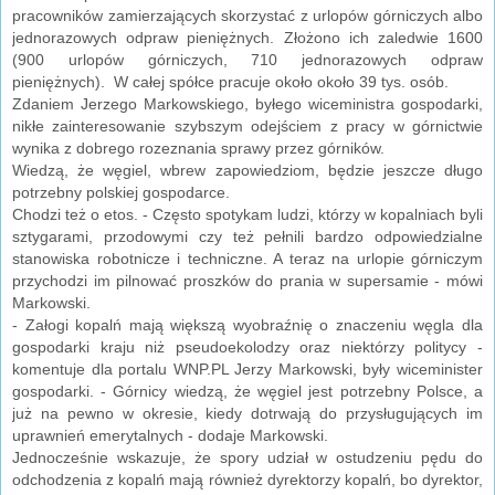
pracowników zamierzających skorzystać z urlopów górniczych albo
jednorazowych odpraw pieniężnych. Złożono ich zaledwie 1600
(900 urlopów górniczych, 710 jednorazowych odpraw
pieniężnych). W całej spółce pracuje około około 39 tys. osób.
Zdaniem Jerzego Markowskiego, byłego wiceministra gospodarki,
nikłe zainteresowanie szybszym odejściem z pracy w górnictwie
wynika z dobrego rozeznania sprawy przez górników.
Wiedzą, że węgiel, wbrew zapowiedziom, będzie jeszcze długo
potrzebny polskiej gospodarce.
Chodzi też o etos. - Często spotykam ludzi, którzy w kopalniach byli
sztygarami, przodowymi czy też pełnili bardzo odpowiedzialne
stanowiska robotnicze i techniczne. A teraz na urlopie górniczym
przychodzi im pilnować proszków do prania w supersamie - mówi
Markowski.
- Załogi kopalń mają większą wyobraźnię o znaczeniu węgla dla
gospodarki kraju niż pseudoekolodzy oraz niektórzy politycy -
komentuje dla portalu WNP.PL Jerzy Markowski, były wiceminister
gospodarki. - Górnicy wiedzą, że węgiel jest potrzebny Polsce, a
już na pewno w okresie, kiedy dotrwają do przysługujących im
uprawnień emerytalnych - dodaje Markowski.
Jednocześnie wskazuje, że spory udział w ostudzeniu pędu do
odchodzenia z kopalń mają również dyrektorzy kopalń, bo dyrektor,