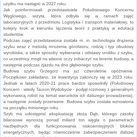
użytku ma nastąpić w 2027 roku.
Jak poinformowali przedstawiciele Południowego Koncernu
Węglowego, wizyta, która odbyła się w ramach zajęć
laboratoryjnych z przedmiotu Logistyka i transport materiałowy, to
kolejny krok w kierunku łączenia teorii z praktyką w edukacji
studentów.
Podczas zajęć przedstawiona została m. in. technologia drążenia
szybu wraz z metodą mrożenia górotworu, rodzaj i typ obudowy
wyrobiska, a także sposoby wybierania i odstawy urobku z szybu,
co uczestnicy mogli na własne oczy zobaczyć na terenie budowy, a
następnie podczas zjazdu na dno głębionego szybu.
Budowa szybu Grzegorz ma już czteroletnie opóźnienie.
Początkowo zakładano, że inwestycja zakończy się w 2023 roku.
Jednak w latach 2020-21 prace bardzo spowolniły (Południowy
Koncern - wtedy Tauron Wydobycie - podjął rozmowy z generalnym
wykonawcą robót na temat warunków ich dalszego prowadzenia),
a następnie zostały przerwane. Budowa szybu została wznowiona
na początku minionego roku.
Szyb ma udostępnić eksploatację złoża Dąb, którego zasoby
bilansowe wynoszą ponad miliard ton węgla o parametrach
niezbędnych dla funkcjonowania niskoemisyjnych bloków
energetycznych, będąc równocześnie zabezpieczeniem dalszej