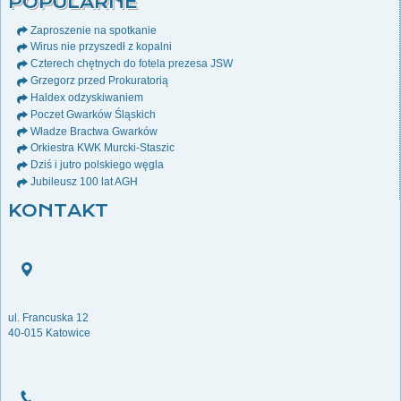
POPULARNE
Zaproszenie na spotkanie
Wirus nie przyszedł z kopalni
Czterech chętnych do fotela prezesa JSW
Grzegorz przed Prokuratorią
Haldex odzyskiwaniem
Poczet Gwarków Śląskich
Władze Bractwa Gwarków
Orkiestra KWK Murcki-Staszic
Dziś i jutro polskiego węgla
Jubileusz 100 lat AGH
KONTAKT
ul. Francuska 12
40-015 Katowice