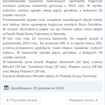
przedstawiciele związków zawodowych upamiętnili tragicznie
zmarłych podczas katastrofy górniczej z 2014 roku. W wyniku
wybuchu metanu zginęło wtedy pięciu górników, a kolejnych 26
zostało rannych.
Przedstawiciele kopalni oraz związków zawodowych złożyli kwiaty
pod tablicą, która upamiętnia tragicznie zmarłych Braci Górników.
W ramach obchodów w piątek ma się również odbyć msza święta
w Parafii Matki Bożej Fatimskiej w Wesołej.
W tym roku mija 10. rocznica katastrofy. Do tragedii doszło 6
października 2014 roku. Na poziomie 665 m w rejonie ściany 560,
w której prowadzono wydobycie, miało miejsce zapalenie i wybuch
metanu. W katastrofie zginęło pięciu górników, a kolejnych 26
zostało rannych.
W katastrofie życie stracili: Bogdan Jankowski (42 lata), Łukasz
Wasztyl (26 lat), Tymoteusz Knap (32 lata), Bogdan Lenza (28 lat)
oraz Błażej Pośpiech (29 lat).
Kopalnia Mysłowice-Wesoła należy do Polskiej Grupy Górniczej.
Opublikowano: 05 październik 2024
Poprzedna strona
Następna strona