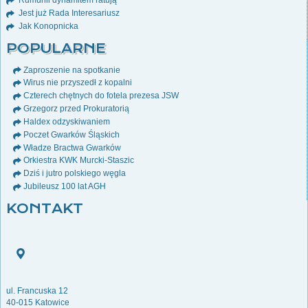
Rumunii dynamitem ratują
Jest już Rada Interesariusz
Jak Konopnicka
POPULARNE
Zaproszenie na spotkanie
Wirus nie przyszedł z kopalni
Czterech chętnych do fotela prezesa JSW
Grzegorz przed Prokuratorią
Haldex odzyskiwaniem
Poczet Gwarków Śląskich
Władze Bractwa Gwarków
Orkiestra KWK Murcki-Staszic
Dziś i jutro polskiego węgla
Jubileusz 100 lat AGH
KONTAKT
ul. Francuska 12
40-015 Katowice