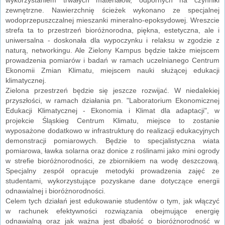
zewnętrzne. Nawierzchnię ścieżek wykonano ze specjalnej
wodoprzepuszczalnej mieszanki mineralno-epoksydowej. Wreszcie
strefa ta to przestrzeń bioróżnorodna, piękna, estetyczna, ale i
uniwersalna - doskonała dla wypoczynku i relaksu w zgodzie z
naturą, networkingu. Ale Zielony Kampus będzie także miejscem
prowadzenia pomiarów i badań w ramach uczelnianego Centrum
Ekonomii Zmian Klimatu, miejscem nauki służącej edukacji
klimatycznej.
Zielona przestrzeń będzie się jeszcze rozwijać. W niedalekiej
przyszłości, w ramach działania pn. "Laboratorium Ekonomicznej
Edukacji Klimatycznej - Ekonomia i Klimat dla adaptacji", w
projekcie Śląskieg Centrum Klimatu, miejsce to zostanie
wyposażone dodatkowo w infrastrukturę do realizacji edukacyjnych
demonstracji pomiarowych. Będzie to specjalistyczna wiata
pomiarowa, ławka solarna oraz donice z roślinami jako mini ogrody
w strefie bioróżnorodności, ze zbiornikiem na wodę deszczową.
Specjalny zespół opracuje metodyki prowadzenia zajęć ze
studentami, wykorzystujące pozyskane dane dotyczące energii
odnawialnej i bioróżnorodności.
Celem tych działań jest edukowanie studentów o tym, jak włączyć
w rachunek efektywności rozwiązania obejmujące energię
odnawialną oraz jak ważna jest dbałość o bioróżnorodność w