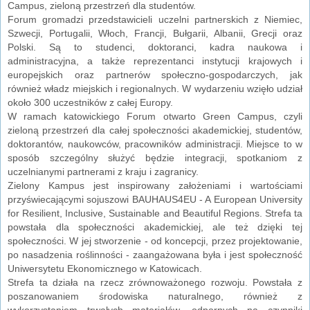
Campus, zieloną przestrzeń dla studentów.
Forum gromadzi przedstawicieli uczelni partnerskich z Niemiec,
Szwecji, Portugalii, Włoch, Francji, Bułgarii, Albanii, Grecji oraz
Polski. Są to studenci, doktoranci, kadra naukowa i
administracyjna, a także reprezentanci instytucji krajowych i
europejskich oraz partnerów społeczno-gospodarczych, jak
również władz miejskich i regionalnych. W wydarzeniu wzięło udział
około 300 uczestników z całej Europy.
W ramach katowickiego Forum otwarto Green Campus, czyli
zieloną przestrzeń dla całej społeczności akademickiej, studentów,
doktorantów, naukowców, pracowników administracji. Miejsce to w
sposób szczególny służyć będzie integracji, spotkaniom z
uczelnianymi partnerami z kraju i zagranicy.
Zielony Kampus jest inspirowany założeniami i wartościami
przyświecającymi sojuszowi BAUHAUS4EU - A European University
for Resilient, Inclusive, Sustainable and Beautiful Regions. Strefa ta
powstała dla społeczności akademickiej, ale też dzięki tej
społeczności. W jej stworzenie - od koncepcji, przez projektowanie,
po nasadzenia roślinności - zaangażowana była i jest społeczność
Uniwersytetu Ekonomicznego w Katowicach.
Strefa ta działa na rzecz zrównoważonego rozwoju. Powstała z
poszanowaniem środowiska naturalnego, również z
wykorzystaniem trwałych materiałów, odpornych na czynniki