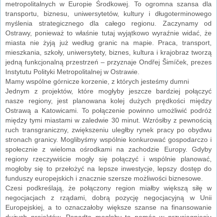
metropolitalnych w Europie Środkowej. To ogromna szansa dla
transportu, biznesu, uniwersytetów, kultury i długoterminowego
myślenia strategicznego dla całego regionu. Zaczynamy od
Ostrawy, ponieważ to właśnie tutaj wyjątkowo wyraźnie widać, że
miasta nie żyją już według granic na mapie. Praca, transport,
mieszkania, szkoły, uniwersytety, biznes, kultura i krajobraz tworzą
jedną funkcjonalną przestrzeń – przyznaje Ondřej Šimíček, prezes
Instytutu Polityki Metropolitalnej w Ostrawie.
Mamy wspólne górnicze korzenie, z których jesteśmy dumni
Jednym z projektów, które mogłyby jeszcze bardziej połączyć
nasze regiony, jest planowana kolej dużych prędkości między
Ostrawą a Katowicami. To połączenie powinno umożliwić podróż
między tymi miastami w zaledwie 30 minut. Wzrósłby z pewnością
ruch transgraniczny, zwiększeniu uległby rynek pracy po obydwu
stronach granicy. Moglibyśmy wspólnie konkurować gospodarczo i
społecznie z wieloma ośrodkami na zachodzie Europy. Gdyby
regiony rzeczywiście mogły się połączyć i wspólnie planować,
mogłoby się to przełożyć na lepsze inwestycje, lepszy dostęp do
funduszy europejskich i znacznie szersze możliwości biznesowe.
Czesi podkreślają, że połączony region miałby większą siłę w
negocjacjach z rządami, dobrą pozycję negocjacyjną w Unii
Europejskiej, a to oznaczałoby większe szanse na finansowanie
dużych projektów. Ponadto mogłoby to pomóc w przyciągnięciu