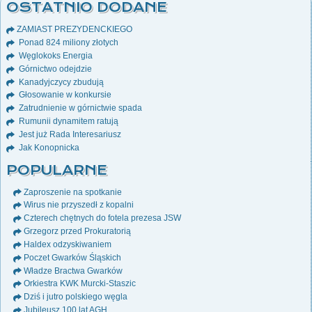
OSTATNIO DODANE
ZAMIAST PREZYDENCKIEGO
Ponad 824 miliony złotych
Węglokoks Energia
Górnictwo odejdzie
Kanadyjczycy zbudują
Głosowanie w konkursie
Zatrudnienie w górnictwie spada
Rumunii dynamitem ratują
Jest już Rada Interesariusz
Jak Konopnicka
POPULARNE
Zaproszenie na spotkanie
Wirus nie przyszedł z kopalni
Czterech chętnych do fotela prezesa JSW
Grzegorz przed Prokuratorią
Haldex odzyskiwaniem
Poczet Gwarków Śląskich
Władze Bractwa Gwarków
Orkiestra KWK Murcki-Staszic
Dziś i jutro polskiego węgla
Jubileusz 100 lat AGH