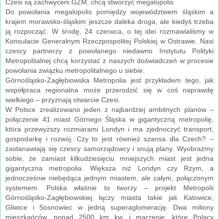
Czesi są zachwyceni GZM, chcą stworzyć megalopolis
Do powołania megalopolis pomiędzy województwem śląskim a
krajem morawsko-śląskim jeszcze daleka droga, ale kiedyś trzeba
ją rozpocząć. W środę, 24 czerwca, o tej idei rozmawialiśmy w
Konsulacie Generalnym Rzeczpospolitej Polskiej w Ostrawie. Nasi
czescy partnerzy z powołanego niedawno Instytutu Polityki
Metropolitalnej chcą korzystać z naszych doświadczeń w procesie
powołania związku metropolitalnego u siebie.
Górnośląsko-Zagłębiowska Metropolia jest przykładem tego, jak
współpraca regionalna może przerodzić się w coś naprawdę
wielkiego – przyznają otwarcie Czesi.
W Polsce zrealizowano jeden z najbardziej ambitnych planów –
połączenie 41 miast Górnego Śląska w gigantyczną metropolię,
która przewyższy rozmiarami Londyn i ma zjednoczyć transport,
gospodarkę i rozwój. Czy to jest również szansa dla Czech? –
zastanawiają się czescy samorządowcy i snują plany. Wyobraźmy
sobie, że zamiast kilkudziesięciu mniejszych miast jest jedna
gigantyczna metropolia. Większa niż Londyn czy Rzym, a
jednocześnie niebędąca jednym miastem, ale całym, połączonym
systemem. Polska właśnie to tworzy – projekt Metropolii
Górnośląsko-Zagłębiowskiej łączy miasta takie jak Katowice,
Gliwice i Sosnowiec w jedną superaglomerację. Dwa miliony
mieszkańców, ponad 2500 km kw. i marzenie, które Polacy