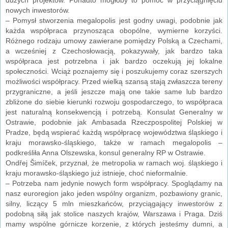
nowych inwestorów.
– Pomysł stworzenia megalopolis jest godny uwagi, podobnie jak
każda współpraca przynosząca obopólne, wymierne korzyści.
Różnego rodzaju umowy zawierane pomiędzy Polską a Czechami,
a wcześniej z Czechosłowacją, pokazywały, jak bardzo taka
współpraca jest potrzebna i jak bardzo oczekują jej lokalne
społeczności. Wciąż poznajemy się i poszukujemy coraz szerszych
możliwości współpracy. Przed wielką szansą stają zwłaszcza tereny
przygraniczne, a jeśli jeszcze mają one takie same lub bardzo
zbliżone do siebie kierunki rozwoju gospodarczego, to współpraca
jest naturalną konsekwencją i potrzebą. Konsulat Generalny w
Ostrawie, podobnie jak Ambasada Rzeczpospolitej Polskiej w
Pradze, będą wspierać każdą współpracę województwa śląskiego i
kraju morawsko-śląskiego, także w ramach megalopolis –
podkreśliła Anna Olszewska, konsul generalny RP w Ostrawie.
Ondřej Šimíček, przyznał, że metropolia w ramach woj. śląskiego i
kraju morawsko-śląskiego już istnieje, choć nieformalnie.
– Potrzeba nam jedynie nowych form współpracy. Spoglądamy na
nasz euroregion jako jeden wspólny organizm, pozbawiony granic,
silny, liczący 5 mln mieszkańców, przyciągający inwestorów z
podobną siłą jak stolice naszych krajów, Warszawa i Praga. Dziś
mamy wspólne górnicze korzenie, z których jesteśmy dumni, a