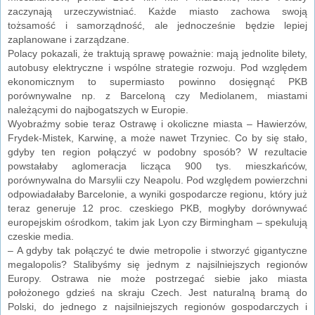
zaczynają urzeczywistniać. Każde miasto zachowa swoją
tożsamość i samorządność, ale jednocześnie będzie lepiej
zaplanowane i zarządzane.
Polacy pokazali, że traktują sprawę poważnie: mają jednolite bilety,
autobusy elektryczne i wspólne strategie rozwoju. Pod względem
ekonomicznym to supermiasto powinno dosięgnąć PKB
porównywalne np. z Barceloną czy Mediolanem, miastami
należącymi do najbogatszych w Europie.
Wyobraźmy sobie teraz Ostrawę i okoliczne miasta – Hawierzów,
Frydek-Mistek, Karwinę, a może nawet Trzyniec. Co by się stało,
gdyby ten region połączyć w podobny sposób? W rezultacie
powstałaby aglomeracja licząca 900 tys. mieszkańców,
porównywalna do Marsylii czy Neapolu. Pod względem powierzchni
odpowiadałaby Barcelonie, a wyniki gospodarcze regionu, który już
teraz generuje 12 proc. czeskiego PKB, mogłyby dorównywać
europejskim ośrodkom, takim jak Lyon czy Birmingham – spekulują
czeskie media.
– A gdyby tak połączyć te dwie metropolie i stworzyć gigantyczne
megalopolis? Stalibyśmy się jednym z najsilniejszych regionów
Europy. Ostrawa nie może postrzegać siebie jako miasta
położonego gdzieś na skraju Czech. Jest naturalną bramą do
Polski, do jednego z najsilniejszych regionów gospodarczych i