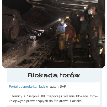
Blokada torów
Portal gospodarka i ludzie
autor: BAR
Górnicy z Sierpnia 80 rozpoczęli właśnie blokadę torów
kolejowych prowadzących do Elektrowni Łaziska -