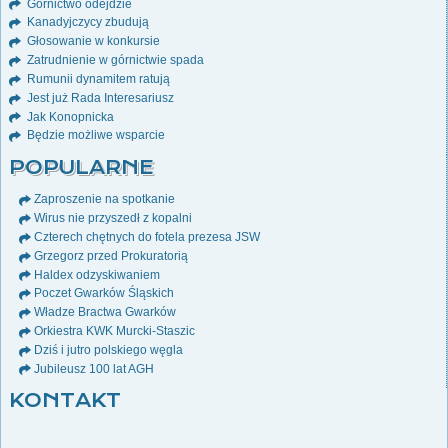
Górnictwo odejdzie
Kanadyjczycy zbudują
Głosowanie w konkursie
Zatrudnienie w górnictwie spada
Rumunii dynamitem ratują
Jest już Rada Interesariusz
Jak Konopnicka
Będzie możliwe wsparcie
POPULARNE
Zaproszenie na spotkanie
Wirus nie przyszedł z kopalni
Czterech chętnych do fotela prezesa JSW
Grzegorz przed Prokuratorią
Haldex odzyskiwaniem
Poczet Gwarków Śląskich
Władze Bractwa Gwarków
Orkiestra KWK Murcki-Staszic
Dziś i jutro polskiego węgla
Jubileusz 100 lat AGH
KONTAKT