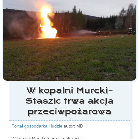
W kopalni Murcki-
Staszic trwa akcja
przeciwpożarowa
Portal gospodarka i ludzie
autor: MD
W kopalni Murcki-Staszic, należącej