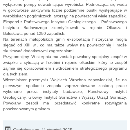
wyłączono pompy odwadniające wyrobiska. Podnosząca się woda
w górotworze uaktywniła liczne podziemne pustki występujące w
wyrobiskach pogórniczych, tworząc na powierzchni wiele zapadlisk.
Eksperci z Państwowego Instytutu Geologicznego – Państwowego
Instytutu Badawczego zidentyfikowali w rejonie Olkusza i
Bolesławia ponad 1250 zapadlisk.
Na terenach małopolskich gmin eksploatacja historyczna mogła
sięgać od XIII w., co ma także wpływ na powierzchnię i może
skutkować dodatkowymi zagrożeniami.
Przypomnijmy. W sierpniu ma zostać powołany specjalny zespół w
związku z sytuacją w Trzebini i rejonie olkuskim, który to zespół
zajmie się opracowaniem i wdrożeniem strategicznego programu
dla tych ziem.
Wiceminister przemysłu Wojciech Wrochna zapowiedział, że na
pierwszym spotkaniu zespołu zaprezentowane zostaną prace
wykonane przez: instytuty badawcze, Państwowy Instytut
Geologiczny, Główny Instytut Górnictwa i Wyższy Urząd Górniczy.
Powołany zespół ma przedstawić konkretne rozwiązania
poszkodowanym gminom.
Opublikowano: 11 sierpień 2025