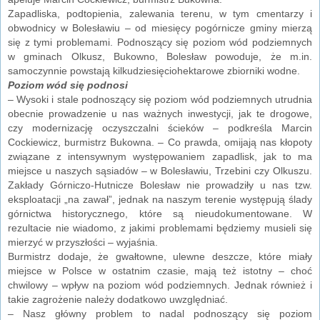
Zapadliska, podtopienia, zalewania terenu, w tym cmentarzy i
obwodnicy w Bolesławiu – od miesięcy pogórnicze gminy mierzą
się z tymi problemami. Podnoszący się poziom wód podziemnych
w gminach Olkusz, Bukowno, Bolesław powoduje, że m.in.
samoczynnie powstają kilkudziesięciohektarowe zbiorniki wodne.
Poziom wód się podnosi
– Wysoki i stale podnoszący się poziom wód podziemnych utrudnia
obecnie prowadzenie u nas ważnych inwestycji, jak te drogowe,
czy modernizację oczyszczalni ścieków – podkreśla Marcin
Cockiewicz, burmistrz Bukowna. – Co prawda, omijają nas kłopoty
związane z intensywnym występowaniem zapadlisk, jak to ma
miejsce u naszych sąsiadów – w Bolesławiu, Trzebini czy Olkuszu.
Zakłady Górniczo-Hutnicze Bolesław nie prowadziły u nas tzw.
eksploatacji „na zawał”, jednak na naszym terenie występują ślady
górnictwa historycznego, które są nieudokumentowane. W
rezultacie nie wiadomo, z jakimi problemami będziemy musieli się
mierzyć w przyszłości – wyjaśnia.
Burmistrz dodaje, że gwałtowne, ulewne deszcze, które miały
miejsce w Polsce w ostatnim czasie, mają też istotny – choć
chwilowy – wpływ na poziom wód podziemnych. Jednak również i
takie zagrożenie należy dodatkowo uwzględniać.
– Nasz główny problem to nadal podnoszący się poziom