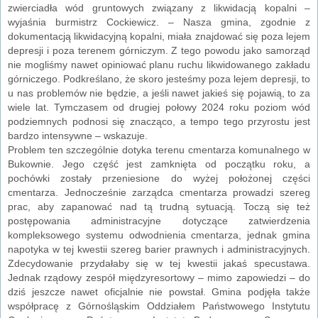
zwierciadła wód gruntowych związany z likwidacją kopalni –
wyjaśnia burmistrz Cockiewicz. – Nasza gmina, zgodnie z
dokumentacją likwidacyjną kopalni, miała znajdować się poza lejem
depresji i poza terenem górniczym. Z tego powodu jako samorząd
nie mogliśmy nawet opiniować planu ruchu likwidowanego zakładu
górniczego. Podkreślano, że skoro jesteśmy poza lejem depresji, to
u nas problemów nie będzie, a jeśli nawet jakieś się pojawią, to za
wiele lat. Tymczasem od drugiej połowy 2024 roku poziom wód
podziemnych podnosi się znacząco, a tempo tego przyrostu jest
bardzo intensywne – wskazuje.
Problem ten szczególnie dotyka terenu cmentarza komunalnego w
Bukownie. Jego część jest zamknięta od początku roku, a
pochówki zostały przeniesione do wyżej położonej części
cmentarza. Jednocześnie zarządca cmentarza prowadzi szereg
prac, aby zapanować nad tą trudną sytuacją. Toczą się też
postępowania administracyjne dotyczące zatwierdzenia
kompleksowego systemu odwodnienia cmentarza, jednak gmina
napotyka w tej kwestii szereg barier prawnych i administracyjnych.
Zdecydowanie przydałaby się w tej kwestii jakaś specustawa.
Jednak rządowy zespół międzyresortowy – mimo zapowiedzi – do
dziś jeszcze nawet oficjalnie nie powstał. Gmina podjęła także
współpracę z Górnośląskim Oddziałem Państwowego Instytutu