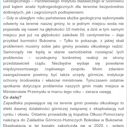
Geologicznego – Państwowego Instytutu Badawczego w Sosnowcu
pod kątem analiz hydrogeologicznych dla terenów bezpośrednio
dotkniętych, jak i zagrożonych podtopieniami.
– Gdy w ubiegłym roku państwowa służba geologiczna wykonywała
odwierty na terenie naszej gminy, to w jednym miejscu woda nie
pojawiała się nawet na głębokości 10 metrów, a dziś w tym samym
miejscu jest już na głębokości zaledwie 55 centymetrów – daje
przykład burmistrz Bukowna. – Tylko to pokazuje, z jakiej skali
problemem musimy sobie jako gminy powiatu olkuskiego radzić.
Samorządy nie będą w stanie samodzielnie rozwiązać tych
problemów – oczekujemy konkretnej reakcji ze strony
przedstawicieli rządu. Niezbędne wydaje się powołanie
międzyresortowego rządowego zespołu. Moim zdaniem
zaangażowane powinny być także urzędy górnicze, instytucje
ochrony środowiska i właściwi ministrowie. Tymczasem ostatnie
spotkanie dotyczące problemów naszych gmin miało miejsce w
Ministerstwie Przemysłu w marcu tego roku – zwraca uwagę.
Co dalej?
Zapadliska pojawiające się na terenie gmin powiatu olkuskiego to
efekt dawnej działalności górniczej związanej z eksploatacją rud
cynku i ołowiu. Ostatnio prowadziła ją kopalnia Olkusz-Pomorzany
należąca do Zakładów Górniczo-Hutniczych Bolesław w Bukownie.
Eksploatacja w tej kopalni zakończyła się w 2020 r., potem