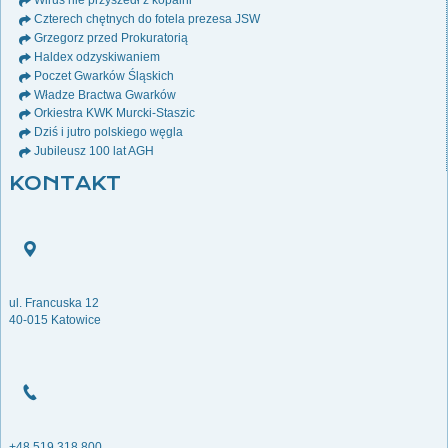
Wirus nie przyszedł z kopalni
Czterech chętnych do fotela prezesa JSW
Grzegorz przed Prokuratorią
Haldex odzyskiwaniem
Poczet Gwarków Śląskich
Władze Bractwa Gwarków
Orkiestra KWK Murcki-Staszic
Dziś i jutro polskiego węgla
Jubileusz 100 lat AGH
KONTAKT
ul. Francuska 12
40-015 Katowice
+48 519 318 800