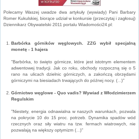
Polecamy Waszej uwadze dwa artykuły (wywiady) Pani Barbary
Romer Kukulskiej, biorące udział w konkursie (przeczytaj i zagłosuj)
Dziennikarz Obywatelski 2011 portalu Wiadomości24.pl:
Barbórka górników węglowych. ZZG wybił specjalną
monetę - 1 hajera
"Barbórka, to święto górnicze, które jest istotnym elementem
adwentowej tradycji. Jak co roku, obchody rozpoczną się o 5
rano na ulicach dzielnic górniczych, a zakończą obrzędami
górniczymi na biesiadach trwających do późnej nocy. (...)"
Górnictwo węglowe - Quo vadis? Wywiad z Włodzimierzem
Regulskim
"Niestety, energia odnawialna w naszych warunkach, pozwala
na pokrycie 10 do 15 proc. potrzeb. Dynamika spadów wód
rzecznych oraz siły wiatru na tzw. fermach wiatrowych, nie
pozwalają na większy optymizm (...)"