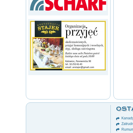
OST
Kanady
Zatrudn
Rumuni