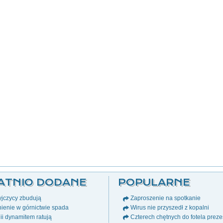
ATNIO DODANE
POPULARNE
jczycy zbudują
Zaproszenie na spotkanie
ienie w górnictwie spada
Wirus nie przyszedł z kopalni
i dynamitem ratują
Czterech chętnych do fotela prez