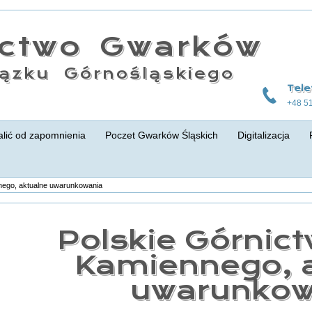
actwo Gwarków
ązku Górnośląskiego
Tele
+48 5
lić od zapomnienia
Poczet Gwarków Śląskich
Digitalizacja
nego, aktualne uwarunkowania
Polskie Górnic
Kamiennego, 
uwarunkow