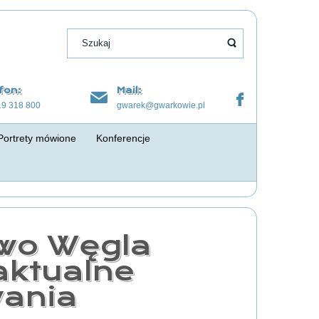
fon:
Mail:
19 318 800
gwarek@gwarkowie.pl
Portrety mówione
Konferencje
two Węgla
aktualne
ania