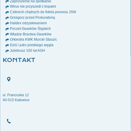
Zaproszenie na spotkanie
Wirus nie przyszedł z kopalni
Czterech chętnych do fotela prezesa JSW
Grzegorz przed Prokuratorią
Haldex odzyskiwaniem
Poczet Gwarków Śląskich
Władze Bractwa Gwarków
Orkiestra KWK Murcki-Staszic
Dziś i jutro polskiego węgla
Jubileusz 100 lat AGH
KONTAKT
ul. Francuska 12
40-015 Katowice