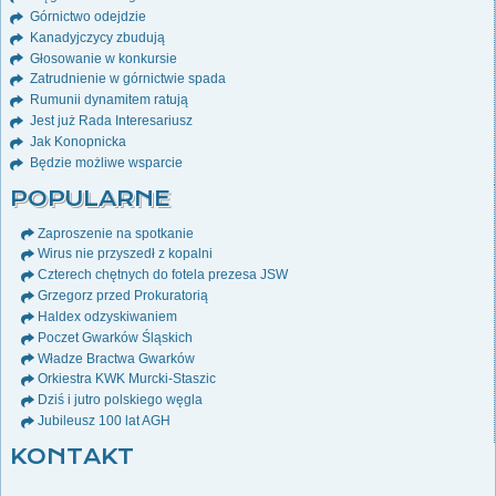
Górnictwo odejdzie
Kanadyjczycy zbudują
Głosowanie w konkursie
Zatrudnienie w górnictwie spada
Rumunii dynamitem ratują
Jest już Rada Interesariusz
Jak Konopnicka
Będzie możliwe wsparcie
POPULARNE
Zaproszenie na spotkanie
Wirus nie przyszedł z kopalni
Czterech chętnych do fotela prezesa JSW
Grzegorz przed Prokuratorią
Haldex odzyskiwaniem
Poczet Gwarków Śląskich
Władze Bractwa Gwarków
Orkiestra KWK Murcki-Staszic
Dziś i jutro polskiego węgla
Jubileusz 100 lat AGH
KONTAKT