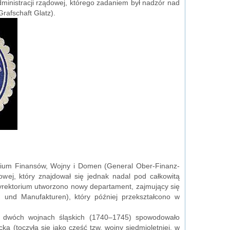
ministracji rządowej, którego zadaniem był nadzór nad
rafschaft Glatz).
orium Finansów, Wojny i Domen (General Ober-Finanz-
owej, który znajdował się jednak nadal pod całkowitą
Dyrektorium utworzono nowy departament, zajmujący się
und Manufakturen), który później przekształcono w
ch dwóch wojnach śląskich (1740–1745) spowodowało
a (toczyła się jako część tzw. wojny siedmioletniej, w