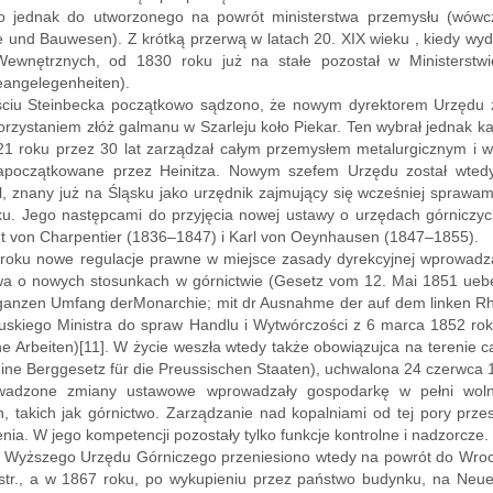
ło jednak do utworzonego na powrót ministerstwa przemysłu (wówcz
und Bauwesen). Z krótką przerwą w latach 20. XIX wieku , kiedy wydzi
ewnętrznych, od 1830 roku już na stałe pozostał w Ministerstwi
angelegenheiten).
ściu Steinbecka początkowo sądzono, że nowym dyrektorem Urzędu zo
rzystaniem złóż galmanu w Szarleju koło Piekar. Ten wybrał jednak kar
21 roku przez 30 lat zarządzał całym przemysłem metalurgicznym i
zapoczątkowane przez Heinitza. Nowym szefem Urzędu został wte
l, znany już na Śląsku jako urzędnik zajmujący się wcześniej sprawa
u. Jego następcami do przyjęcia nowej ustawy o urzędach górniczych
t von Charpentier (1836–1847) i Karl von Oeynhausen (1847–1855).
roku nowe regulacje prawne w miejsce zasady dyrekcyjnej wprowadza
wa o nowych stosunkach w górnictwie (Gesetz vom 12. Mai 1851 uebe
ganzen Umfang derMonarchie; mit dr Ausnahme der auf dem linken Rh
uskiego Ministra do spraw Handlu i Wytwórczości z 6 marca 1852 rok
che Arbeiten)[11]. W życie weszła wtedy także obowiązujca na terenie
ine Berggesetz für die Preussischen Staaten), uchwalona 24 czerwca 
wadzone zmiany ustawowe wprowadzały gospodarkę w pełni wolno
, takich jak górnictwo. Zarządzanie nad kopalniami od tej pory przesz
nia. W jego kompetencji pozostały tylko funkcje kontrolne i nadzorcze.
 Wyższego Urzędu Górniczego przeniesiono wtedy na powrót do Wrocła
str., a w 1867 roku, po wykupieniu przez państwo budynku, na Neue