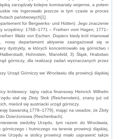
śląską zarządzały kolejne komisariaty wojenne, a potem
ruskie nie ingerowało jeszcze w tym czasie w proces
w hutach państwowych[1].
partement für Bergwerks- und Hütten). Jego znaczenie
zący urzędnicy: 1768–1771 – Freiherr vom Hagen; 1771–
reiherr Waitz von Eschen. Dopiero kiedy król mianował
2), nowy departament aktywnie zaangażował się w
ry dystrykty, w których koncentrowało się górnictwo i
alberstadt, Hohnstein, Mansfeld; 3) Śląsk, Hrabstwo
ąd górniczy, dla realizacji zadań wyznaczanych przez
zy Urząd Górniczy we Wrocławiu dla prowincji śląskiej
y królewscy: tajny radca finansowy Heinrich Wilhelm
zędu stał się Złoty Stok (Reichenstein), znany już od
h, mieścił się austriacki urząd górniczy.
kcesję bawarską 1778–1779), mając na uwadze, że Złoty
o) do Dzierżoniowa (Reichenbach).
eniesienie siedziby Urzędu, tym razem do Wrocławia,
rniczego i hutniczego na terenie prowincji śląskiej,
nie Urzędu w stolicy prowincji miało usprawnić także