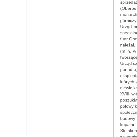
sprzedaż
(Oberbe
monarchi
górniczy
Urząd o
specjaln
fuer Gra
należał
(m.in. w
tworzące
Urząd s
ponadto
eksploat
których 
niewielk
XVIII w
poszukiw
połowy k
społecz
budowy i
kopalni
Steinkoh
wsparcie