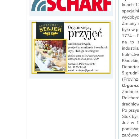
latach 1
specjal
wydobyci
Zmiany n
było w p
1774 – F
na to s
industri
hutnict
Kłodzkie
Departam
9 grudni
(Provinz
Organiz
Zadanie
Reichard
średniow
Po przys
Stok był
Już w 1
ponieważ
zarówno 