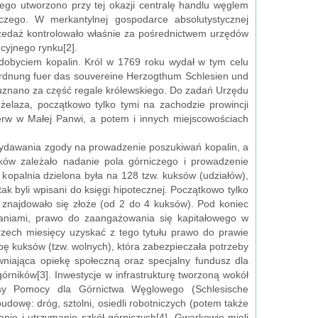
tego utworzono przy tej okazji centralę handlu węglem
iczego. W merkantylnej gospodarce absolutystycznej
rzedaż kontrolowało właśnie za pośrednictwem urzędów
cyjnego rynku[2].
obyciem kopalin. Król w 1769 roku wydał w tym celu
gordnung fuer das souvereine Herzogthum Schlesien und
, uznano za część regale królewskiego. Do zadań Urzędu
elaza, początkowo tylko tymi na zachodzie prowincji
ierw w Małej Panwi, a potem i innych miejscowościach
ydawania zgody na prowadzenie poszukiwań kopalin, a
ików zależało nadanie pola górniczego i prowadzenie
kopalnia dzielona była na 128 tzw. kuksów (udziałów),
ak byli wpisani do księgi hipotecznej. Początkowo tylko
 znajdowało się złoże (od 2 do 4 kuksów). Pod koniec
iwaniami, prawo do zaangażowania się kapitałowego w
rzech miesięcy uzyskać z tego tytułu prawo do prawie
ę kuksów (tzw. wolnych), która zabezpieczała potrzeby
niająca opiekę społeczną oraz specjalny fundusz dla
órników[3]. Inwestycje w infrastrukturę tworzoną wokół
sy Pomocy dla Górnictwa Węglowego (Schlesische
dowę: dróg, sztolni, osiedli robotniczych (potem także
ie i utrzymanie szkół górniczych[4]. Gwarkowie mieli