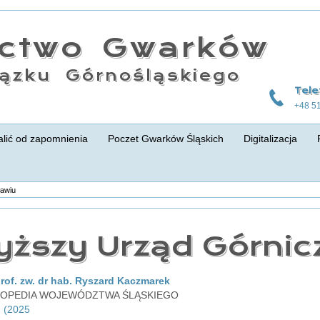
actwo Gwarków
ązku Górnośląskiego
Tele
+48 5
lić od zapomnienia
Poczet Gwarków Śląskich
Digitalizacja
awiu
ższy Urząd Górnic
rof. zw. dr hab. Ryszard Kaczmarek
OPEDIA WOJEWÓDZTWA ŚLĄSKIEGO
 (2025