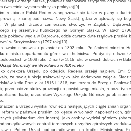
rializacji Górnego Śląska, ponieważ stanowiska sztygarów od połowy X
m (wcześniej wystarczała tylko praktyka)[9].
cim rozbiorze Polski Reden zaangażował się także w plany industria
j prowincji znanej pod nazwą Nowy Śląsk), gdzie znajdowały się bo
a. W planach Urzędu zamierzano stworzyć w Zagłębiu Dąbrowsk
jącego się przemysłu hutniczego na Górnym Śląsku. W latach 1796
ację pokładw węgla w Dąbrowie, gdzie otwarto dwie rządowe pruskie
Hoym” w Strzyżowicach (1797 rok)[10].
a swoim stanowisku pozostał do 1802 roku. Po śmierci ministra Hein
ku ministra departamentu górnictwa i hutnictwa. Po dymisji odszedł z
apoleońskich w 1808 roku. Zmarł w 1815 roku w swoich dobrach w Bu
Urząd Górniczy we Wrocławiu w XIX wieku
sko dyrektora Urzędu po odejściu Redena przejął najpierw Emil S
ło, że swoją funkcję traktował tylko jako dodatkowe zajęcie. Sied
yktów króla Prus z lat 1816 i 1818, tym razem do Brzegu. Ponieważ
się przenosić ze stolicy prowincji do powiatowego miasta, a poza tym 
publiczne, liczbę urzędników Wyższego Urzędu Górniczego obniżono 
ść.
naczenia Urzędu wynikał również z następujących ciągle zmian orga
e reform w państwie pruskim po klęsce w wojnach napoleońskich, gó
nych (Ministerium des Innern), jako osobny wydział górniczy (obers
podporządkowanych centrali terenowych urzędów górniczych zredukowa
ławiu. Potem Urząd podporządkowano na krótko Ministerstwu Fin