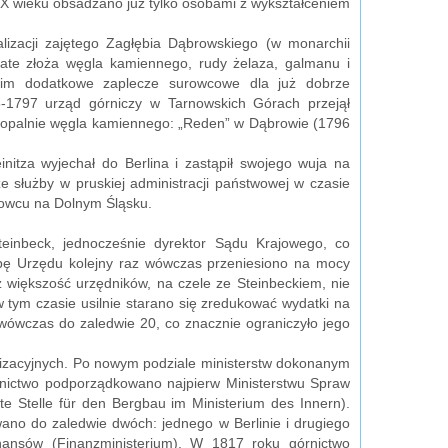
IX wieku obsadzano już tylko osobami z wykształceniem
lizacji zajętego Zagłębia Dąbrowskiego (w monarchii
gate złoża węgla kamiennego, rudy żelaza, galmanu i
im dodatkowe zaplecze surowcowe dla już dobrze
-1797 urząd górniczy w Tarnowskich Górach przejął
 kopalnie węgla kamiennego: „Reden” w Dąbrowie (1796
itza wyjechał do Berlina i zastąpił swojego wuja na
e służby w pruskiej administracji państwowej w czasie
kowcu na Dolnym Śląsku.
teinbeck, jednocześnie dyrektor Sądu Krajowego, co
zibę Urzędu kolejny raz wówczas przeniesiono na mocy
 większość urzędników, na czele ze Steinbeckiem, nie
w tym czasie usilnie starano się zredukować wydatki na
wówczas do zaledwie 20, co znacznie ograniczyło jego
nizacyjnych. Po nowym podziale ministerstw dokonanym
rnictwo podporządkowano najpierw Ministerstwu Spraw
te Stelle für den Bergbau im Ministerium des Innern).
no do zaledwie dwóch: jednego w Berlinie i drugiego
ansów (Finanzministerium). W 1817 roku górnictwo