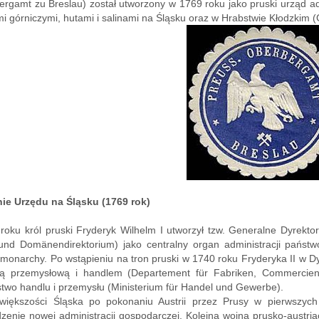
gamt zu Breslau) został utworzony w 1769 roku jako pruski urząd ad
i górniczymi, hutami i salinami na Śląsku oraz w Hrabstwie Kłodzkim (G
ie Urzędu na Śląsku (1769 rok)
roku król pruski Fryderyk Wilhelm I utworzył tzw. Generalne Dyrekt
und Domänendirektorium) jako centralny organ administracji państw
 monarchy. Po wstąpieniu na tron pruski w 1740 roku Fryderyka II w 
ją przemysłową i handlem (Departement für Fabriken, Commercien 
stwo handlu i przemysłu (Ministerium für Handel und Gewerbe).
 większości Śląska po pokonaniu Austrii przez Prusy w pierwszy
enie nowej administracji gospodarczej. Kolejna wojna prusko-austriack