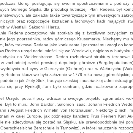
 podczas której, posługując się swoimi spostrzeżeniami z podróży
wych Górnego Śląska dla produkcji hutniczej. Plan Redena był kompl
aństwowych, ale zakładał także towarzyszące tym inwestycjom zakro
niczych oraz rozpoczęcie kształcenia fachowych kadr mających st
ych w Westfalii, Saksonii i Harzu.
nie Redena początkowo nie spotkało się z życzliwym przyjęciem z
nie jego poprzednika, radcy górniczego Krusemarka. Niechętny mu by
, który traktował Redena jako konkurenta i pozostał mu wrogi do koń
w Redena urząd nadal mieścił się we Wrocławiu, najpierw w budynku 
budynku na Weidenstrasse. Reden rozbudował struktury terenowe Ur
 w zachodniej części prowincji deputacje górnicze (Bergdeputatione
wydobycia rud cyny w Gierczynie (Giehren) oraz w Wałbrzychu (Walde
ery Redena kluczowe było założenie w 1779 roku nowej górnośląskiej
 podobnie jak Złoty Stok, tradycje czeskiej i austriackiej administracji 
ała się przy Rynku[8].Tam było centrum, gdzie realizowano zaprop
ef Urzędu potrafił przy wdrażaniu swojego projektu zgromadzić wokó
ie. Byli to m.in.: John Baildon, Salomon Isaac, Johann Friedrich Wed
nn i August Friedrich Wilhelm von Holtzhausen. Niektórzy z nich, mi
znani w całej Europie, jak późniejszy kanclerz Prus Freiherr Karl 
ie nie zdecydował się zostać na Śląsku, ale prawdopodobnie był pom
Oberschlesisiche Bergschule in Tarnowitz), w której nauczanie rozpoc