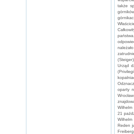
także s
górników
górnikac
Właścic
Całkowi
państwa
odpowied
należał
zatrudn
(Steiger
Urząd dz
(Privile
kopalni
Odznacz
oparty 
Wrocławi
znajdowa
Wilhelm
21 paźdz
Wilhelm 
Reden ju
Freiberg