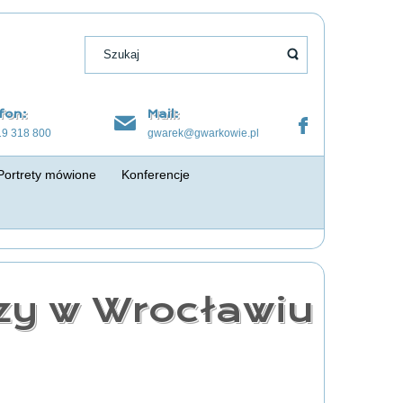
fon:
Mail:
19 318 800
gwarek@gwarkowie.pl
Portrety mówione
Konferencje
zy w Wrocławiu