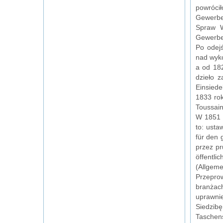
powróci
Gewerbe 
Spraw W
Gewerbe
Po odej
nad wyko
a od 18
dzieło 
Einsiede
1833 rok
Toussain
W 1851 
to: usta
für den 
przez pr
öffentli
(Allgeme
Przepro
branżach
uprawnie
Siedzibę
Taschen