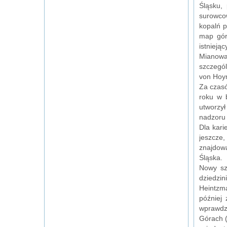
Śląsku,
surowco
kopalń p
map gór
istniejąc
Mianowa
szczegól
von Hoym
Za czasó
roku w 
utworzył
nadzoru 
Dla kari
jeszcze,
znajdow
Śląska.
Nowy sz
dziedzin
Heintzma
później 
wprawdz
Górach (