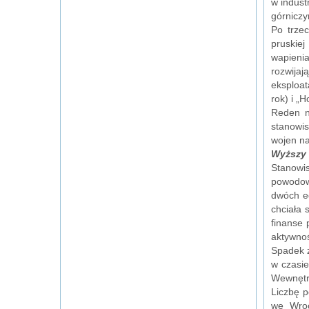
w indust
górniczy
Po trze
pruskie
wapieni
rozwija
eksploat
rok) i „
Reden n
stanowis
wojen n
Wyższy 
Stanowi
powodowa
dwóch ed
chciała 
finanse 
aktywno
Spadek z
w czasi
Wewnętrz
Liczbę 
we Wroc