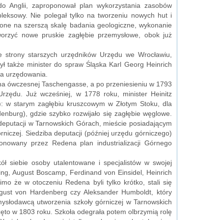
 do Anglii, zaproponował plan wykorzystania zasobów
eksowy. Nie polegał tylko na tworzeniu nowych hut i
jone na szerszą skalę badania geologiczne, wykonanie
worzyć nowe pruskie zagłębie przemysłowe, obok już
e strony starszych urzędników Urzędu we Wrocławiu,
ł także minister do spraw Śląska Karl Georg Heinrich
ca urzędowania.
na ówczesnej Taschengasse, a po przeniesieniu w 1793
zędu. Już wcześniej, w 1778 roku, minister Heinitz
n): w starym zagłębiu kruszcowym w Złotym Stoku, dla
nburg), gdzie szybko rozwijało się zagłębie węglowe.
 deputacji w Tarnowskich Górach, mieście posiadającym
górniczej. Siedziba deputacji (później urzędu górniczego)
onowany przez Redena plan industrializacji Górnego
ł siebie osoby utalentowane i specjalistów w swojej
ding, August Boscamp, Ferdinand von Einsidel, Heinrich
mo że w otoczeniu Redena byli tylko krótko, stali się
August von Hardenberg czy Aleksander Humboldt, który
ysłodawcą utworzenia szkoły górniczej w Tarnowskich
zęto w 1803 roku. Szkoła odegrała potem olbrzymią rolę