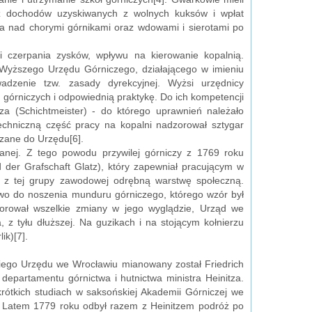
 z dochodów uzyskiwanych z wolnych kuksów i wpłat
ka nad chorymi górnikami oraz wdowami i sierotami po
i czerpania zysków, wpływu na kierowanie kopalnią.
 Wyższego Urzędu Górniczego, działającego w imieniu
dzenie tzw. zasady dyrekcyjnej. Wyżsi urzędnicy
górniczych i odpowiednią praktykę. Do ich kompetencji
za (Schichtmeister) - do którego uprawnień należało
echniczną część pracy na kopalni nadzorował sztygar
szane do Urzędu[6].
nianej. Z tego powodu przywilej górniczy z 1769 roku
 der Grafschaft Glatz), który zapewniał pracującym w
ył z tej grupy zawodowej odrębną warstwę społeczną.
wo do noszenia munduru górniczego, którego wzór był
orował wszelkie zmiany w jego wyglądzie, Urząd we
, z tyłu dłuższej. Na guzikach i na stojącym kołnierzu
ik)[7].
kiego Urzędu we Wrocławiu mianowany został Friedrich
departamentu górnictwa i hutnictwa ministra Heinitza.
krótkich studiach w saksońskiej Akademii Górniczej we
u. Latem 1779 roku odbył razem z Heinitzem podróż po