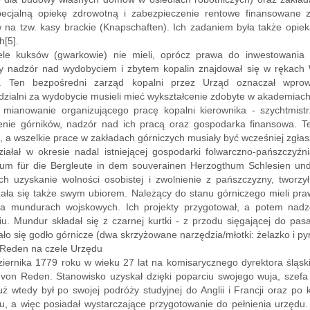
pecjalną opiekę zdrowotną i zabezpieczenie rentowe finansowane
 na tzw. kasy brackie (Knapschaften). Ich zadaniem była także opie
h[5].
iele kuksów (gwarkowie) nie mieli, oprócz prawa do inwestowania 
ty nadzór nad wydobyciem i zbytem kopalin znajdował się w rękach
. Ten bezpośredni zarząd kopalni przez Urząd oznaczał wprowa
zialni za wydobycie musieli mieć wykształcenie zdobyte w akademiach 
o mianowanie organizującego pracę kopalni kierownika - szychtmistr
ienie górników, nadzór nad ich pracą oraz gospodarka finansowa. T
), a wszelkie prace w zakładach górniczych musiały być wcześniej zgła
iałał w okresie nadal istniejącej gospodarki folwarczno-pańszczyź
gium für die Bergleute in dem souverainen Herzogthum Schlesien und
ach uzyskanie wolności osobistej i zwolnienie z pańszczyzny, tworz
ała się także swym ubiorem. Należący do stanu górniczego mieli pra
na mundurach wojskowych. Ich projekty przygotował, a potem nadz
u. Mundur składał się z czarnej kurtki - z przodu sięgającej do pasa
ło się godło górnicze (dwa skrzyżowane narzędzia/młotki: żelazko i pyrl
 Reden na czele Urzędu
iernika 1779 roku w wieku 27 lat na komisarycznego dyrektora śląs
von Reden. Stanowisko uzyskał dzięki poparciu swojego wuja, szefa 
ż wtedy był po swojej podróży studyjnej do Anglii i Francji oraz po 
u, a więc posiadał wystarczające przygotowanie do pełnienia urzęd