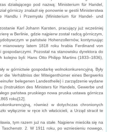
as działającego pod nazwą: Ministerium für Handel,
ał górniczy znalazł się ponownie w gestii Ministerstwa
e Handlu i Przemysłu (Ministerium für Handel- und
stanie Karl Johann Karsten, pracujący już wcześniej
ierę w Berlinie, gdzie najpierw został radcą górniczym,
 wydobywczym w państwie Hohenzollernów, kontynuując
dy mianowany latem 1818 roku hrabia Ferdinand von
mi gospodarczymi. Pozostał na stanowisku dyrektora do
 kolejno byli: Hans Otto Philipp Martins (1833–1836),
ły w górnictwie gospodarkę wolnokonkurencyjną. Były
r die Verhältniss der Miteigenthümer eines Bergwerks
einufer belegenen Landestheile) i zarządzenie wydane
u (Instruktion des Ministers für Handels, Gewerbe und
 całego państwa pruskiego nowa pruska ustawa górnicza
1865 roku[12].
konkurencyjną, również w dotychczas chronionych
ło wyłącznie w ręce ich właścicieli, a Urząd stracił te
wia, tym razem już na stałe. Najpierw mieściła się na
 Taschenstr. 2. W 1911 roku, po wzniesieniu nowego,