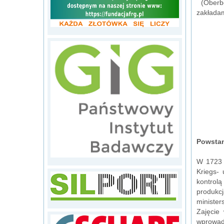
(Oberber
zakładam
Powstan
W 1723 
Kriegs- 
kontrolą
produkc
minister
Zajęcie
wprowadz