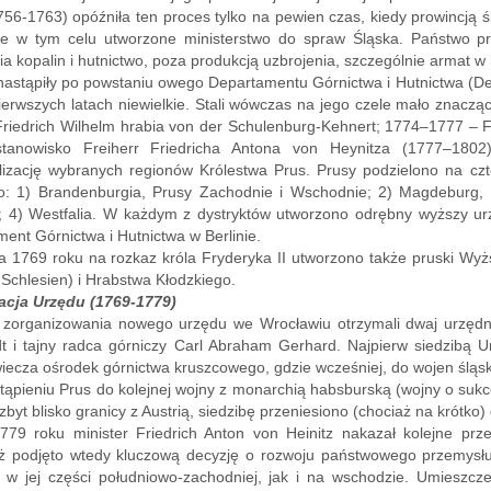
756-1763) opóźniła ten proces tylko na pewien czas, kiedy prowincją 
nie w tym celu utworzone ministerstwo do spraw Śląska. Państwo p
a kopalin i hutnictwo, poza produkcją uzbrojenia, szczególnie armat 
astąpiły po powstaniu owego Departamentu Górnictwa i Hutnictwa (De
ierwszych latach niewielkie. Stali wówczas na jego czele mało znac
riedrich Wilhelm hrabia von der Schulenburg-Kehnert; 1774–1777 – F
tanowisko Freiherr Friedricha Antona von Heynitza (1777–180
alizację wybranych regionów Królestwa Prus. Prusy podzielono na czte
wo: 1) Brandenburgia, Prusy Zachodnie i Wschodnie; 2) Magdeburg, H
; 4) Westfalia. W każdym z dystryktów utworzono odrębny wyższy urz
ent Górnictwa i Hutnictwa w Berlinie.
a 1769 roku na rozkaz króla Fryderyka II utworzono także pruski Wyżs
 Schlesien) i Hrabstwa Kłodzkiego.
acja Urzędu (1769-1779)
 zorganizowania nowego urzędu we Wrocławiu otrzymali dwaj urzędnic
t i tajny radca górniczy Carl Abraham Gerhard. Najpierw siedzibą Ur
iecza ośrodek górnictwa kruszcowego, gdzie wcześniej, do wojen śląskic
tąpieniu Prus do kolejnej wojny z monarchią habsburską (wojny o su
 zbyt blisko granicy z Austrią, siedzibę przeniesiono (chociaż na krótk
779 roku minister Friedrich Anton von Heinitz nakazał kolejne prz
 podjęto wtedy kluczową decyzję o rozwoju państwowego przemysłu gó
w jej części południowo-zachodniej, jak i na wschodzie. Umieszcze