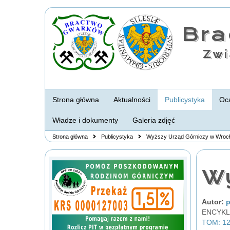
Br
Zwi
Strona główna
Aktualności
Publicystyka
Oca
Władze i dokumenty
Galeria zdjęć
Strona główna
Publicystyka
Wyższy Urząd Górniczy w Wrocł
Wy
Autor:
p
ENCYKL
TOM: 12