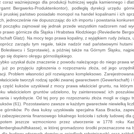
 coraz ważniejszego dla produkcji hutniczej węgla kamiennego i dla
rgamt Bergwerks-Produktenkontor), podległą dyrekcji urzędu górn
i pruskiej państwo posiadało monopol na handel kopalinami i ich sp
ch, jednocześnie nie dopuszczając do ich importu i powstania konkuren
d początku zajmował się jednak przede wszystkim nadzorem nad wyd
e prawo górnicze dla Śląska i Hrabstwa Kłodzkiego (Reviedierte Ber
fschaft Glatz). Na mocy tego prawa kopaliny, z wyjątkiem rudy żelaza
, oprócz zarządu tym regale, także nadzór nad państwowymi hutami ż
 Bolesławcu i Szprotawie), a później także na Górnym Śląsku, najp
go się dopiero okręgu górnośląskiego.
zybko uzyskał duże znaczenie z powodu należącego do niego prawa w
, już po przyjęciu zgłoszenia o rozpoznaniu złoża, od jego urzędn
acji. Problem własności pól rozwiązano kompleksowo. Zarejestrowana 
właściciele tworzyli rodzaj spółki zwanej gwarectwem (Gewerkschaft) i t
ą część kuksów uzyskiwał z mocy prawa właściciel gruntu, na którym
ieku właścicielom gruntów udzielono, by zainteresować ich poszuk
ania i wydobycie. Od tej pory po rozpoznaniu złoża mogli w ciągu t
uksów (61). Pozostawiano zawsze w każdym gwarectwie niewielką liczb
ne górników. Po dwa kuksy uzyskiwała specjalna Kasa Bracka, zapew
 zabezpieczenia finansowego lokalnego kościoła i szkoły ludowej dla g
 potem jeszcze wzmocniono przez utworzenie w 1778 roku Ka
lenbergbauhilfskasse), w której gromadzono środki przeznaczone na bu
 dla budowy własnych domów w osiedlach robotniczych) oraz zakładan