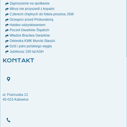
Zaproszenie na spotkanie
Wirus nie przyszedł z kopalni
Czterech chętnych do fotela prezesa JSW
Grzegorz przed Prokuratorią
Haldex odzyskiwaniem
Poczet Gwarków Śląskich
Władze Bractwa Gwarków
Orkiestra KWK Murcki-Staszic
Dziś i jutro polskiego węgla
Jubileusz 100 lat AGH
KONTAKT
ul. Francuska 12
40-015 Katowice