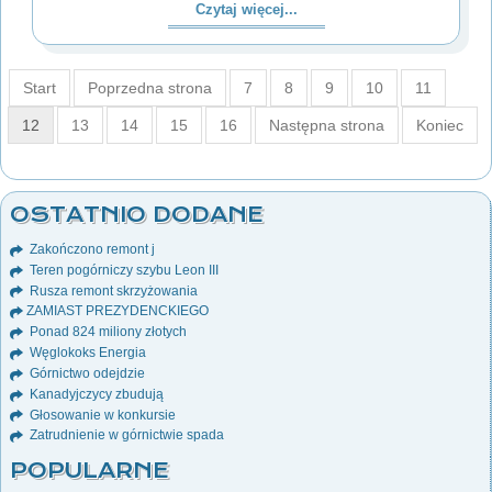
Czytaj więcej...
Start
Poprzedna strona
7
8
9
10
11
12
13
14
15
16
Następna strona
Koniec
OSTATNIO DODANE
Zakończono remont j
Teren pogórniczy szybu Leon III
Rusza remont skrzyżowania
ZAMIAST PREZYDENCKIEGO
Ponad 824 miliony złotych
Węglokoks Energia
Górnictwo odejdzie
Kanadyjczycy zbudują
Głosowanie w konkursie
Zatrudnienie w górnictwie spada
POPULARNE