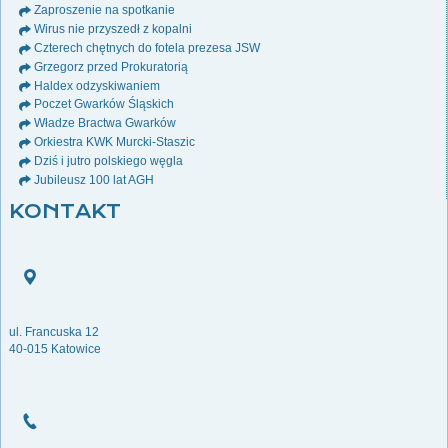
Zaproszenie na spotkanie
Wirus nie przyszedł z kopalni
Czterech chętnych do fotela prezesa JSW
Grzegorz przed Prokuratorią
Haldex odzyskiwaniem
Poczet Gwarków Śląskich
Władze Bractwa Gwarków
Orkiestra KWK Murcki-Staszic
Dziś i jutro polskiego węgla
Jubileusz 100 lat AGH
KONTAKT
ul. Francuska 12
40-015 Katowice