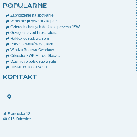
POPULARNE
Zaproszenie na spotkanie
Wirus nie przyszedł z kopalni
Czterech chętnych do fotela prezesa JSW
Grzegorz przed Prokuratorią
Haldex odzyskiwaniem
Poczet Gwarków Śląskich
Władze Bractwa Gwarków
Orkiestra KWK Murcki-Staszic
Dziś i jutro polskiego węgla
Jubileusz 100 lat AGH
KONTAKT
ul. Francuska 12
40-015 Katowice