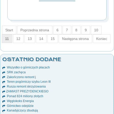
Start
Poprzedna strona
6
7
8
9
10
11
12
13
14
15
Następna strona
Koniec
OSTATNIO DODANE
Wszystko o górniczych płacach
SRK zachęca
Zakończono remont j
Teren pogórniczy szybu Leon III
Rusza remont skrzyżowania
ZAMIAST PREZYDENCKIEGO
Ponad 824 miliony złotych
Węglokoks Energia
Górnictwo odejdzie
Kanadyjczycy zbudują