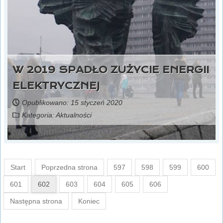
W 2019 SPADŁO ZUŻYCIE ENERGII
ELEKTRYCZNEJ
Opublikowano: 15 styczeń 2020
Kategoria:
Aktualności
Start
Poprzedna strona
597
598
599
600
601
602
603
604
605
606
Następna strona
Koniec