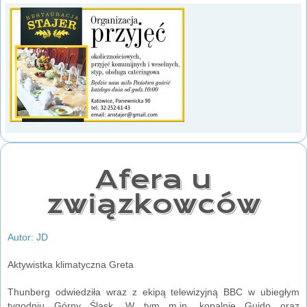
Afera u
związkowców
Autor: JD
Aktywistka klimatyczna Greta
Thunberg odwiedziła wraz z ekipą telewizyjną BBC w ubiegłym
tygodniu Górny Śląsk. W tym m.in. kopalnie Guido oraz