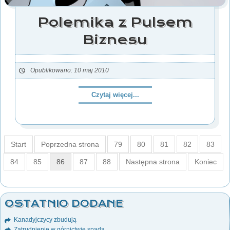
Polemika z Pulsem
Biznesu
Opublikowano: 10 maj 2010
Czytaj więcej...
Start
Poprzedna strona
79
80
81
82
83
84
85
86
87
88
Następna strona
Koniec
OSTATNIO DODANE
Kanadyjczycy zbudują
Zatrudnienie w górnictwie spada