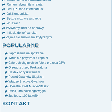
Rumunii dynamitem ratują
Jest już Rada Interesariusz
Jak Konopnicka
Będzie możliwe wsparcie
W Tatrach
Wysyłamy ludzi na odprawy
Inflacja do końca roku
Zajmie się surowcami krytycznymi
POPULARNE
Zaproszenie na spotkanie
Wirus nie przyszedł z kopalni
Czterech chętnych do fotela prezesa JSW
Grzegorz przed Prokuratorią
Haldex odzyskiwaniem
Poczet Gwarków Śląskich
Władze Bractwa Gwarków
Orkiestra KWK Murcki-Staszic
Dziś i jutro polskiego węgla
Jubileusz 100 lat AGH
KONTAKT