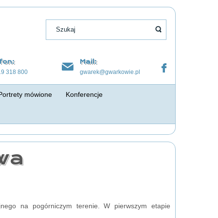
fon:
Mail:
19 318 800
gwarek@gwarkowie.pl
Portrety mówione
Konferencje
wa
yjnego na pogórniczym terenie. W pierwszym etapie