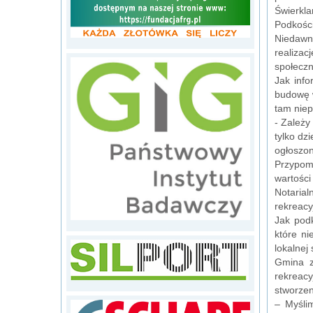
Świerkl
Podkości
Niedawn
realizac
społecz
Jak info
budowę w
tam niep
- Zależy
tylko dz
ogłoszon
Przypomn
wartości
Notaria
rekreacy
Jak pod
które ni
lokalnej
Gmina z
rekreacy
stworzen
– Myśli