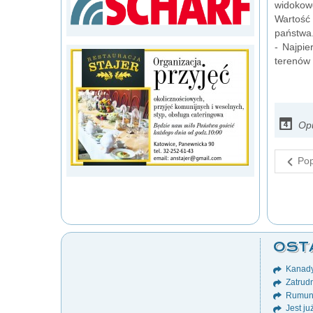
widokowe
Wartość 
państwa
- Najpi
terenów 
Op
Pop
OST
Kanady
Zatrudn
Rumuni
Jest ju