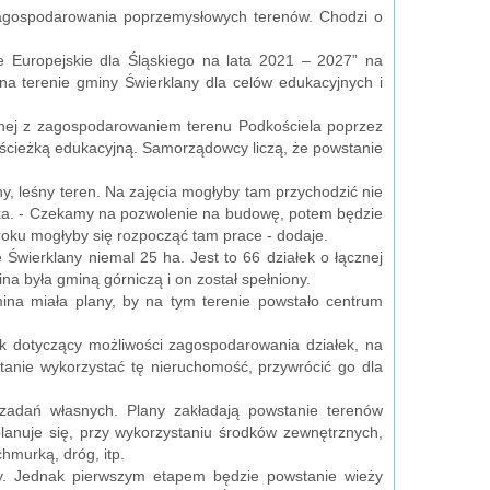
 zagospodarowania poprzemysłowych terenów. Chodzi o
Europejskie dla Śląskiego na lata 2021 – 2027” na
na terenie gminy Świerklany dla celów edukacyjnych i
ązanej z zagospodarowaniem terenu Podkościela poprzez
ścieżką edukacyjną. Samorządowcy liczą, że powstanie
ny, leśny teren. Na zajęcia mogłyby tam przychodzić nie
czka. - Czekamy na pozwolenie na budowę, potem będzie
 roku mogłyby się rozpocząć tam prace - dodaje.
Świerklany niemal 25 ha. Jest to 66 działek o łącznej
na była gminą górniczą i on został spełniony.
ina miała plany, by na tym terenie powstało centrum
k dotyczący możliwości zagospodarowania działek, na
tanie wykorzystać tę nieruchomość, przywrócić go dla
zadań własnych. Plany zakładają powstanie terenów
lanuje się, przy wykorzystaniu środków zewnętrznych,
hmurką, dróg, itp.
cy. Jednak pierwszym etapem będzie powstanie wieży