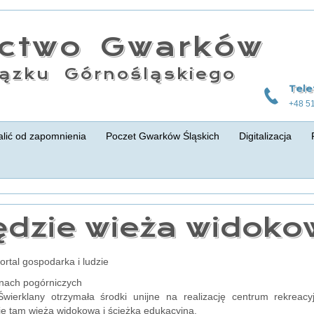
actwo Gwarków
ązku Górnośląskiego
Tele
+48 5
lić od zapomnienia
Poczet Gwarków Śląskich
Digitalizacja
ędzie wieża widoko
portal gospodarka i ludzie
nach pogórniczych
wierklany otrzymała środki unijne na realizację centrum rekreac
e tam wieża widokowa i ścieżka edukacyjna.