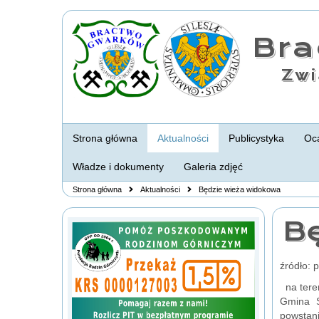
Br
Zwi
Strona główna
Aktualności
Publicystyka
Oca
Władze i dokumenty
Galeria zdjęć
Strona główna
Aktualności
Będzie wieża widokowa
B
źródło: 
na tere
Gmina Ś
powstani