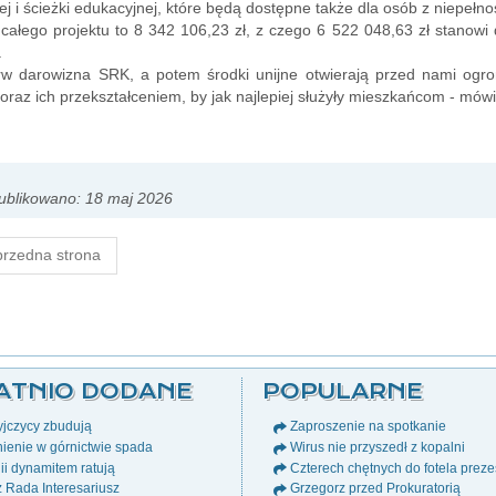
j i ścieżki edukacyjnej, które będą dostępne także dla osób z niepełn
całego projektu to 8 342 106,23 zł, z czego 6 522 048,63 zł stanowi 
.
erw darowizna SRK, a potem środki unijne otwierają przed nami og
oraz ich przekształceniem, by jak najlepiej służyły mieszkańcom - mów
ublikowano: 18 maj 2026
rzedna strona
ATNIO DODANE
POPULARNE
jczycy zbudują
Zaproszenie na spotkanie
ienie w górnictwie spada
Wirus nie przyszedł z kopalni
i dynamitem ratują
Czterech chętnych do fotela prez
ż Rada Interesariusz
Grzegorz przed Prokuratorią