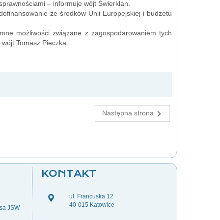
osprawnościami – informuje wójt Świerklan.
dofinansowanie ze środków Unii Europejskiej i budżetu
romne możliwości związane z zagospodarowaniem tych
i wójt Tomasz Pieczka.
Następna strona
KONTAKT
ul. Francuska 12
40-015 Katowice
esa JSW