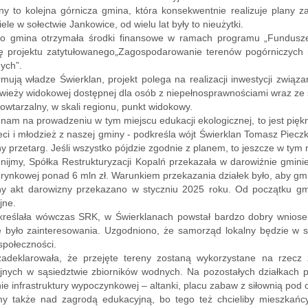
any to kolejna górnicza gmina, która konsekwentnie realizuje plany
ele w sołectwie Jankowice, od wielu lat były to nieużytki.
o gmina otrzymała środki finansowe w ramach programu „Fundusze 
ję projektu zatytułowanego„Zagospodarowanie terenów pogórniczych 
nych”.
rmują władze Świerklan, projekt polega na realizacji inwestycji zwi
ieży widokowej dostępnej dla osób z niepełnosprawnościami wraz ze 
owtarzalny, w skali regionu, punkt widokowy.
 nam na prowadzeniu w tym miejscu edukacji ekologicznej, to jest pięk
ieci i młodzież z naszej gminy - podkreśla wójt Świerklan Tomasz Pie
y przetarg. Jeśli wszystko pójdzie zgodnie z planem, to jeszcze w tym
ijmy, Spółka Restrukturyzacji Kopalń przekazała w darowiźnie gminie 
 rynkowej ponad 6 mln zł. Warunkiem przekazania działek było, aby gmi
lny akt darowizny przekazano w styczniu 2025 roku. Od początku gm
jne.
kreślała wówczas SRK, w Świerklanach powstał bardzo dobry wniose
e było zainteresowania. Uzgodniono, że samorząd lokalny będzie w s
 społeczności.
adeklarowała, że przejęte tereny zostaną wykorzystane na rzecz 
jnych w sąsiedztwie zbiorników wodnych. Na pozostałych działkach p
ie infrastruktury wypoczynkowej – altanki, placu zabaw z siłownią pod c
my także nad zagrodą edukacyjną, bo tego też chcieliby mieszkań