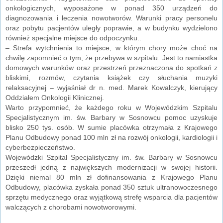
onkologicznych, wyposażone w ponad 350 urządzeń do
diagnozowania i leczenia nowotworów. Warunki pracy personelu
oraz pobytu pacjentów uległy poprawie, a w budynku wydzielono
również specjalne miejsce do odpoczynku..
– Strefa wytchnienia to miejsce, w którym chory może choć na
chwilę zapomnieć o tym, że przebywa w szpitalu. Jest to namiastka
domowych warunków oraz przestrzeń przeznaczona do spotkań z
bliskimi, rozmów, czytania książek czy słuchania muzyki
relaksacyjnej – wyjaśniał dr n. med. Marek Kowalczyk, kierujący
Oddziałem Onkologii Klinicznej.
Warto przypomnieć, że każdego roku w Wojewódzkim Szpitalu
Specjalistycznym im. św. Barbary w Sosnowcu pomoc uzyskuje
blisko 250 tys. osób. W sumie placówka otrzymała z Krajowego
Planu Odbudowy ponad 100 mln zł na rozwój onkologii, kardiologii i
cyberbezpieczeństwo.
Wojewódzki Szpital Specjalistyczny im. św. Barbary w Sosnowcu
przeszedł jedną z największych modernizacji w swojej historii.
Dzięki niemal 80 mln zł dofinansowania z Krajowego Planu
Odbudowy, placówka zyskała ponad 350 sztuk ultranowoczesnego
sprzętu medycznego oraz wyjątkową strefę wsparcia dla pacjentów
walczących z chorobami nowotworowymi.