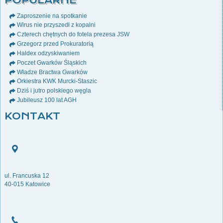
POPULARNE
Zaproszenie na spotkanie
Wirus nie przyszedł z kopalni
Czterech chętnych do fotela prezesa JSW
Grzegorz przed Prokuratorią
Haldex odzyskiwaniem
Poczet Gwarków Śląskich
Władze Bractwa Gwarków
Orkiestra KWK Murcki-Staszic
Dziś i jutro polskiego węgla
Jubileusz 100 lat AGH
KONTAKT
ul. Francuska 12
40-015 Katowice