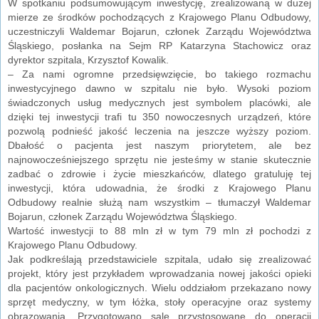
W spotkaniu podsumowującym inwestycję, zrealizowaną w dużej
mierze ze środków pochodzących z Krajowego Planu Odbudowy,
uczestniczyli Waldemar Bojarun, członek Zarządu Województwa
Śląskiego, posłanka na Sejm RP Katarzyna Stachowicz oraz
dyrektor szpitala, Krzysztof Kowalik.
– Za nami ogromne przedsięwzięcie, bo takiego rozmachu
inwestycyjnego dawno w szpitalu nie było. Wysoki poziom
świadczonych usług medycznych jest symbolem placówki, ale
dzięki tej inwestycji trafi tu 350 nowoczesnych urządzeń, które
pozwolą podnieść jakość leczenia na jeszcze wyższy poziom.
Dbałość o pacjenta jest naszym priorytetem, ale bez
najnowocześniejszego sprzętu nie jesteśmy w stanie skutecznie
zadbać o zdrowie i życie mieszkańców, dlatego gratuluję tej
inwestycji, która udowadnia, że środki z Krajowego Planu
Odbudowy realnie służą nam wszystkim – tłumaczył Waldemar
Bojarun, członek Zarządu Województwa Śląskiego.
Wartość inwestycji to 88 mln zł w tym 79 mln zł pochodzi z
Krajowego Planu Odbudowy.
Jak podkreślają przedstawiciele szpitala, udało się zrealizować
projekt, który jest przykładem wprowadzania nowej jakości opieki
dla pacjentów onkologicznych. Wielu oddziałom przekazano nowy
sprzęt medyczny, w tym łóżka, stoły operacyjne oraz systemy
obrazowania. Przygotowano sale przystosowane do operacji