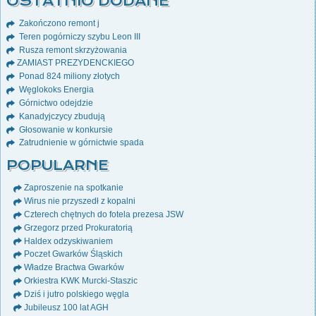
OSTATNIO DODANE
Zakończono remont j
Teren pogórniczy szybu Leon III
Rusza remont skrzyżowania
ZAMIAST PREZYDENCKIEGO
Ponad 824 miliony złotych
Węglokoks Energia
Górnictwo odejdzie
Kanadyjczycy zbudują
Głosowanie w konkursie
Zatrudnienie w górnictwie spada
POPULARNE
Zaproszenie na spotkanie
Wirus nie przyszedł z kopalni
Czterech chętnych do fotela prezesa JSW
Grzegorz przed Prokuratorią
Haldex odzyskiwaniem
Poczet Gwarków Śląskich
Władze Bractwa Gwarków
Orkiestra KWK Murcki-Staszic
Dziś i jutro polskiego węgla
Jubileusz 100 lat AGH