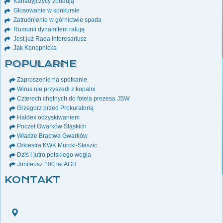
Kanadyjczycy zbudują
Głosowanie w konkursie
Zatrudnienie w górnictwie spada
Rumunii dynamitem ratują
Jest już Rada Interesariusz
Jak Konopnicka
POPULARNE
Zaproszenie na spotkanie
Wirus nie przyszedł z kopalni
Czterech chętnych do fotela prezesa JSW
Grzegorz przed Prokuratorią
Haldex odzyskiwaniem
Poczet Gwarków Śląskich
Władze Bractwa Gwarków
Orkiestra KWK Murcki-Staszic
Dziś i jutro polskiego węgla
Jubileusz 100 lat AGH
KONTAKT