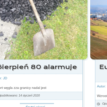
Sierpień 80 alarmuje
E
r: JD
Autor:
rt węgla zza granicy nadal jest
Wzrost
publikowano: 14 styczeń 2020
Opu