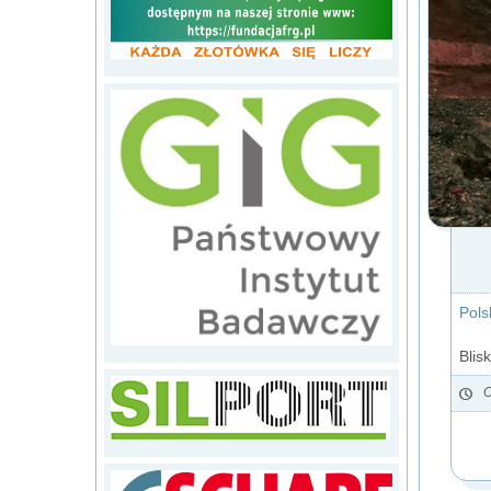
Pols
Blis
O