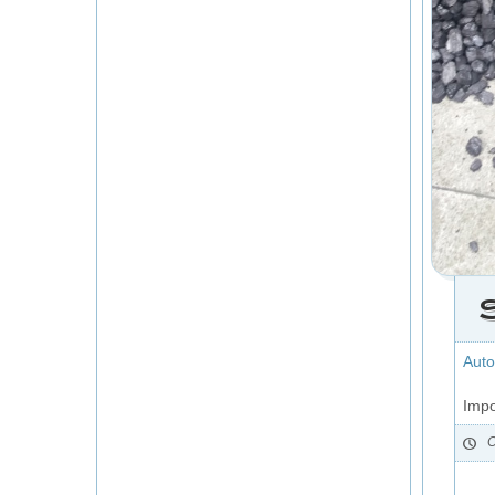
Auto
Impo
O