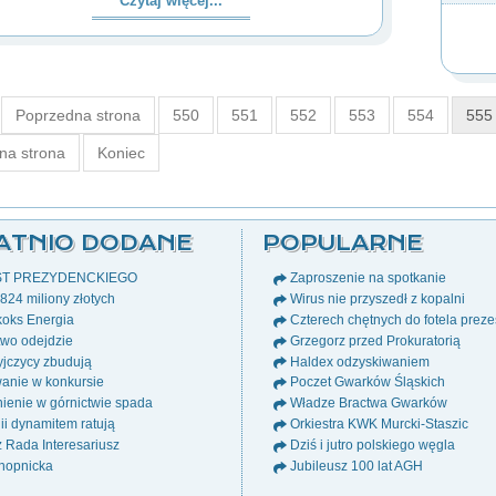
Czytaj więcej...
Poprzedna strona
550
551
552
553
554
555
na strona
Koniec
ATNIO DODANE
POPULARNE
ST PREZYDENCKIEGO
Zaproszenie na spotkanie
24 miliony złotych
Wirus nie przyszedł z kopalni
oks Energia
Czterech chętnych do fotela prez
wo odejdzie
Grzegorz przed Prokuratorią
jczycy zbudują
Haldex odzyskiwaniem
anie w konkursie
Poczet Gwarków Śląskich
ienie w górnictwie spada
Władze Bractwa Gwarków
i dynamitem ratują
Orkiestra KWK Murcki-Staszic
ż Rada Interesariusz
Dziś i jutro polskiego węgla
nopnicka
Jubileusz 100 lat AGH