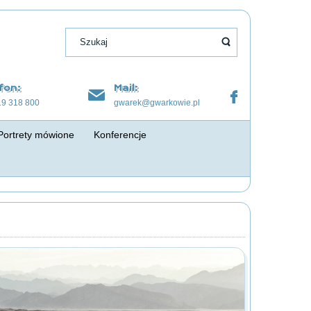
fon:
Mail:
19 318 800
gwarek@gwarkowie.pl
Portrety mówione
Konferencje