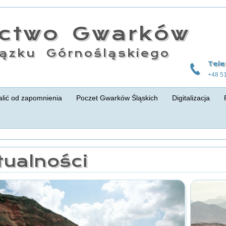
actwo Gwarków
ązku Górnośląskiego
Tele
+48 5
lić od zapomnienia
Poczet Gwarków Śląskich
Digitalizacja
tualności