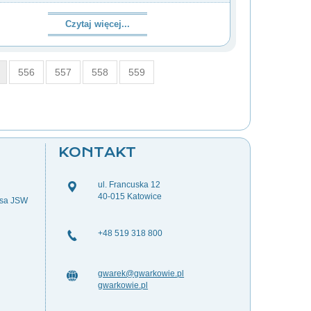
Czytaj więcej...
556
557
558
559
KONTAKT
ul. Francuska 12
40-015 Katowice
esa JSW
+48 519 318 800
gwarek@gwarkowie.pl
gwarkowie.pl