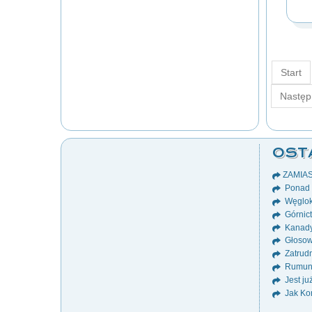
Start
Następ
OST
ZAMIA
Ponad 8
Węglok
Górnict
Kanady
Głosow
Zatrudn
Rumuni
Jest ju
Jak Ko