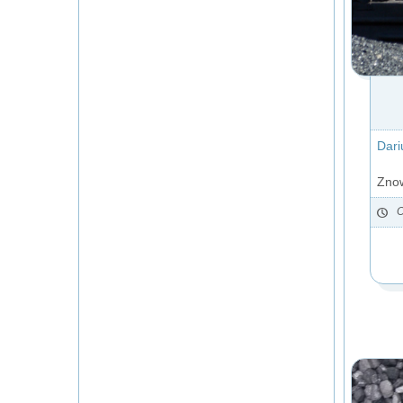
Dari
Znow
O