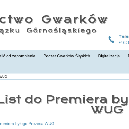
actwo Gwarków
ązku Górnośląskiego
Tele
+48 5
lić od zapomnienia
Poczet Gwarków Śląskich
Digitalizacja
a WUG
List do Premiera b
WUG
 Premiera byłego Prezesa WUG