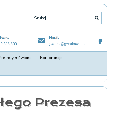
fon:
Mail:
19 318 800
gwarek@gwarkowie.pl
Portrety mówione
Konferencje
yłego Prezesa