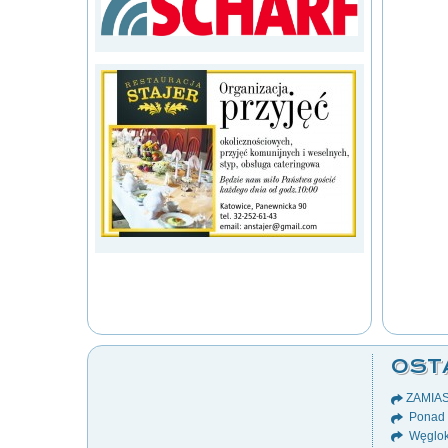
OST
ZAMIA
Ponad 8
Węglok