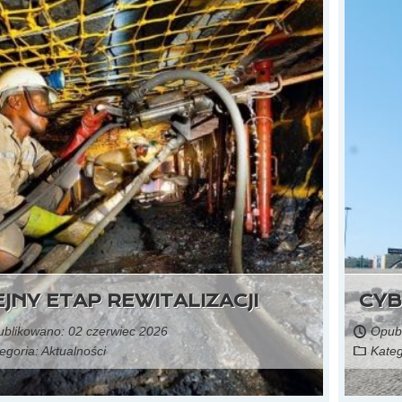
źródło: portal gospodarka i ludzie
, górnictwo i przemysł
JNY ETAP REWITALIZACJI
CYB
blikowano: 02 czerwiec 2026
Opubl
egoria:
Aktualności
Kateg
Czytaj więcej...