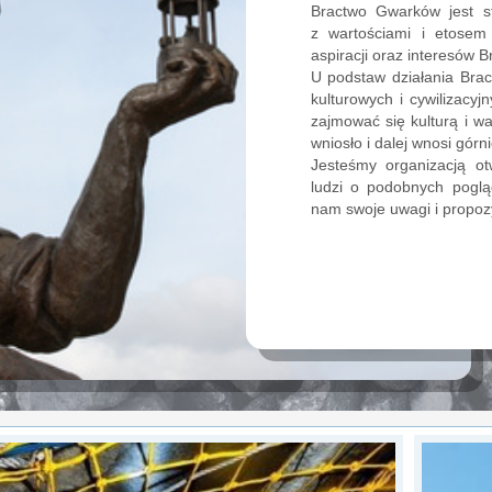
Bractwo Gwarków jest st
z wartościami i etosem
aspiracji oraz interesów B
U podstaw działania Bra
kulturowych i cywilizacy
zajmować się kulturą i wa
wniosło i dalej wnosi górn
Jesteśmy organizacją o
ludzi o podobnych poglą
nam swoje uwagi i propozy