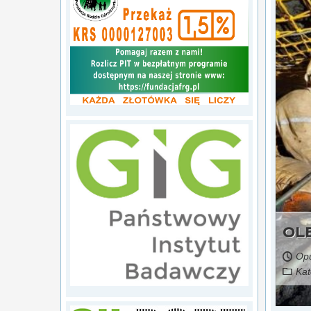
źródło: portal gospodarka i ludzie
Kszybu „Franciszek” w Rudzie Śląskiej
OLE
Opu
Kat
Czytaj więcej...