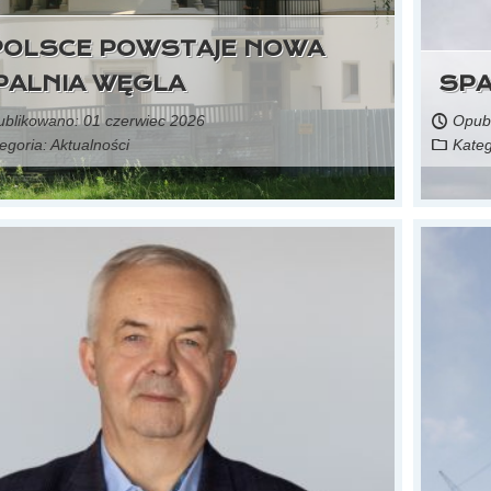
POLSCE POWSTAJE NOWA
PALNIA WĘGLA
SPA
blikowano: 01 czerwiec 2026
Opubl
egoria:
Aktualności
Kateg
Czytaj więcej...
Gdzie trafiają ludzie z zamykanych kopalń i hut?