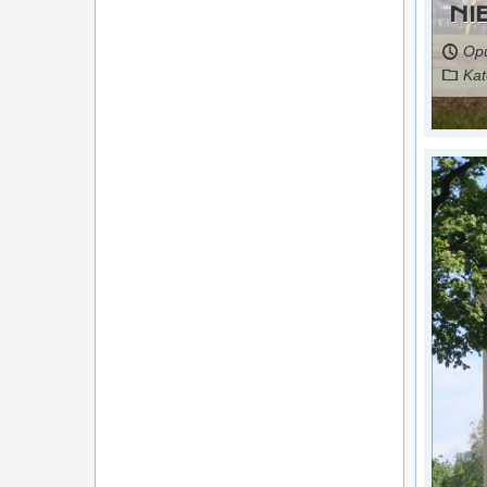
NI
Opu
Kat
Czytaj więcej...
źródło: portal gospodarka i ludzie
Nie na Górnym Śląsku i Lubelszczyźnie. Znamy
szczegóły