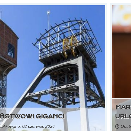
źródło: portal gospodarka i ludzie
Spółki obniżą dzięki nim koszty, ale pozbędą się
wielu cennych fachowców
MAR
ŃSTWOWI GIGANCI
URL
blikowano: 02 czerwiec 2026
Opubl