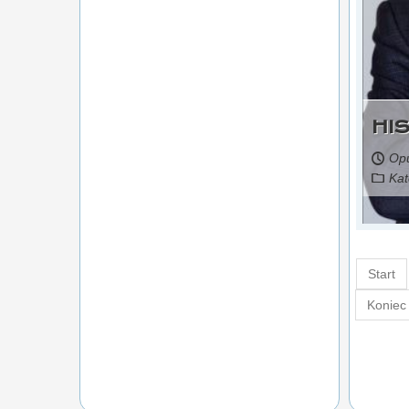
HI
Opu
Kat
Czytaj więcej...
Start
Koniec