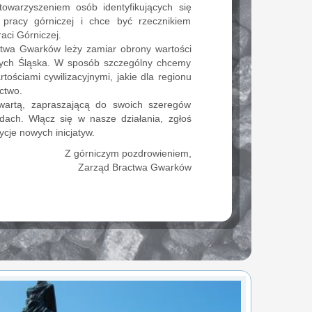
owarzyszeniem osób identyfikujących się
 pracy górniczej i chce być rzecznikiem
raci Górniczej.
ctwa Gwarków leży zamiar obrony wartości
jnych Śląska. W sposób szczególny chcemy
rtościami cywilizacyjnymi, jakie dla regionu
ictwo.
twartą, zapraszającą do swoich szeregów
dach. Włącz się w nasze działania, zgłoś
cje nowych inicjatyw.
Z górniczym pozdrowieniem,
Zarząd Bractwa Gwarków