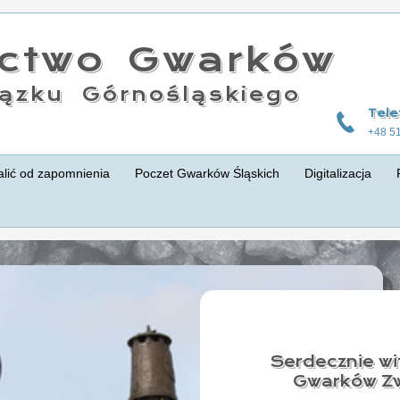
actwo Gwarków
ązku Górnośląskiego
Tele
+48 5
lić od zapomnienia
Poczet Gwarków Śląskich
Digitalizacja
Serdecznie wi
Gwarków Zw