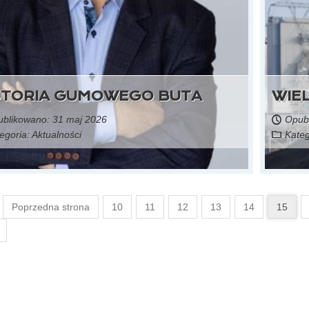
STORIA GUMOWEGO BUTA
WIE
blikowano: 31 maj 2026
Opubl
egoria:
Aktualności
Kateg
Czytaj więcej...
Poprzedna strona
10
11
12
13
14
15