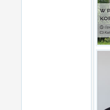
W 
KO
Opu
Kat
Czytaj więcej...
31 maja 2026,
źródło: Trybuna Górnicza
i sen o polskim węglu