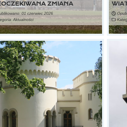
EOCZEKIWANA ZMIANA
WIA
blikowano: 01 czerwiec 2026
Opubl
egoria:
Aktualności
Kateg
Czytaj więcej...
źródło: portal gospodarka i ludzie
Działała tu kopalnia Kleofas i huta Baildon