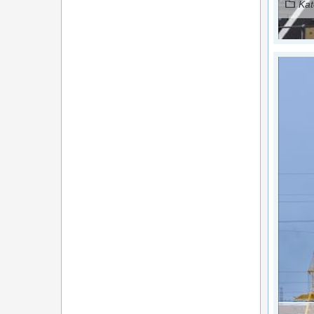
Kat
Czytaj więcej...
źródło: portal gospodarka i ludzie
na stanowisku prezesa spółki górniczej