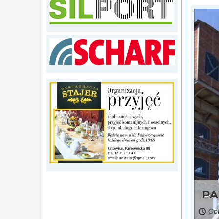
źródło: Polska Agencja Prasowa
połączą siły? Coraz bliżej tego związku
PA
Opu