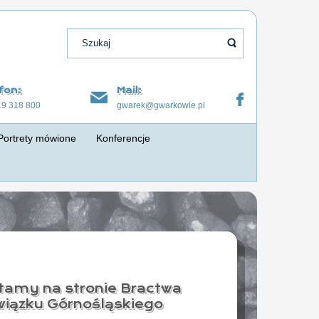
fon:
Mail:
19 318 800
gwarek@gwarkowie.pl
Portrety mówione
Konferencje
tamy na stronie Bractwa
iązku Górnośląskiego