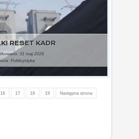
LKI RESET KADR
ikowano: 31 maj 2026
oria:
Publicystyka
16
17
18
19
Następna strona