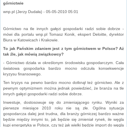
górnictwie
wnp.pl (Jerzy Dudała) - 05-05-2010 05:01
Górnictwo na tle innych gałęzi gospodarki radzi sobie dobrze -
mówi dla portalu wnp.pl Tomasz Konik, ekspert Deloitte, dyrektor
Biura w Katowicach i Krakowie.
To jak Pańskim zdaniem jest z tym górnictwem w Polsce? Aż
tak źle, jak mówią związkowcy?
- Górnictwo działa w określonym środowisku gospodarczym. Cała
światowa gospodarka bardzo mocno odczuła konsekwencje
kryzysu finansowego.
Ten kryzys na pewno bardzo mocno dotknął też górnictwo. Ale z
pewnym optymizmem można jednak powiedzieć, że branża na tle
innych gałęzi gospodarki radzi sobie dobrze.
Inwestuje, dostosowuje się do zmieniającego rynku. Wyniki za
pierwsze miesiące 2010 roku nie są złe. Ogólna sytuacja
gospodarcza dalej jest trudna, dla branży górniczej bardzo ważne
będzie między innymi to, jak będzie się zmieniał rynek, ile węgla
kupi energetyka w Polsce, czy też jak wielki będzie import do węgla