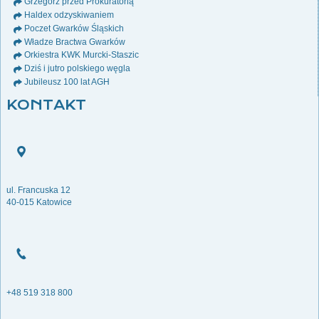
Grzegorz przed Prokuratorią
Haldex odzyskiwaniem
Poczet Gwarków Śląskich
Władze Bractwa Gwarków
Orkiestra KWK Murcki-Staszic
Dziś i jutro polskiego węgla
Jubileusz 100 lat AGH
KONTAKT
ul. Francuska 12
40-015 Katowice
+48 519 318 800