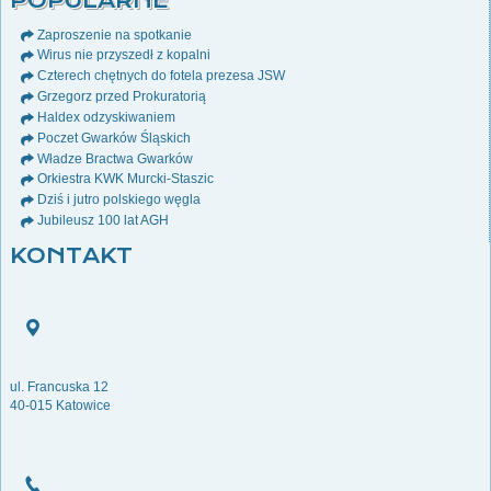
POPULARNE
Zaproszenie na spotkanie
Wirus nie przyszedł z kopalni
Czterech chętnych do fotela prezesa JSW
Grzegorz przed Prokuratorią
Haldex odzyskiwaniem
Poczet Gwarków Śląskich
Władze Bractwa Gwarków
Orkiestra KWK Murcki-Staszic
Dziś i jutro polskiego węgla
Jubileusz 100 lat AGH
KONTAKT
ul. Francuska 12
40-015 Katowice