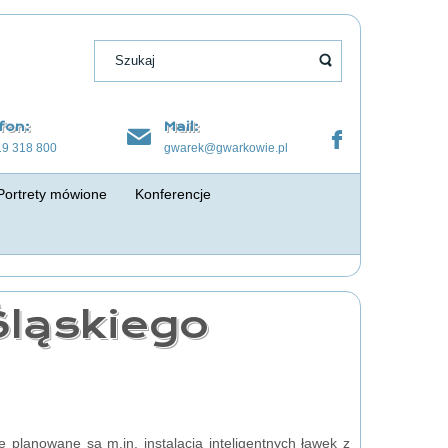
fon:
Mail:
19 318 800
gwarek@gwarkowie.pl
Portrety mówione
Konferencje
ląskiego
 planowane są m.in. instalacja inteligentnych ławek z