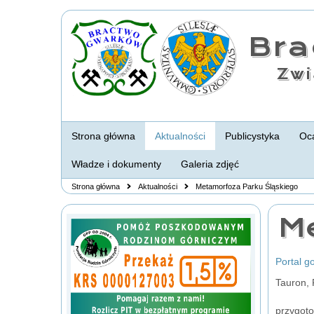
Br
Zwi
Strona główna
Aktualności
Publicystyka
Oca
Władze i dokumenty
Galeria zdjęć
Strona główna
Aktualności
Metamorfoza Parku Śląskiego
M
Portal g
Tauron, 
przygoto