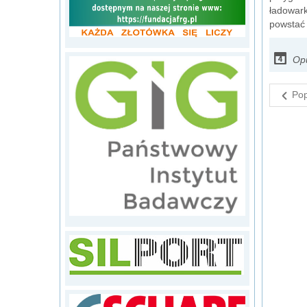
ładowark
powstać 
Opu
Pop