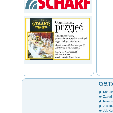
OST
Kanady
Zatrudn
Rumuni
Jest ju
Jak Ko