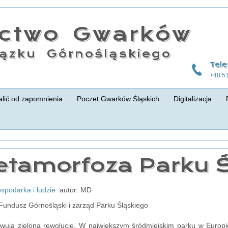
actwo Gwarków
ązku Górnośląskiego
Tele
+48 5
lić od zapomnienia
Poczet Gwarków Śląskich
Digitalizacja
etamorfoza Parku Ś
ospodarka i ludzie
autor: MD
Fundusz Górnośląski i zarząd Parku Śląskiego
wują zieloną rewolucję. W największym śródmiejskim parku w Europie