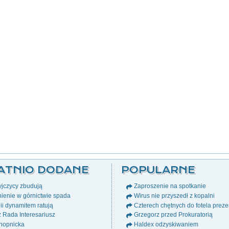
ATNIO DODANE
POPULARNE
jczycy zbudują
Zaproszenie na spotkanie
ienie w górnictwie spada
Wirus nie przyszedł z kopalni
i dynamitem ratują
Czterech chętnych do fotela prez
ż Rada Interesariusz
Grzegorz przed Prokuratorią
nopnicka
Haldex odzyskiwaniem